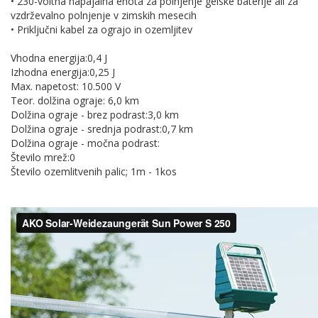
• 230-voltna napajalna enota za polnjenje gelske baterije ali za
vzdrževalno polnjenje v zimskih mesecih
• Priključni kabel za ograjo in ozemljitev
Vhodna energija:0,4 J
Izhodna energija:0,25 J
Max. napetost: 10.500 V
Teor. dolžina ograje: 6,0 km
Dolžina ograje - brez podrast:3,0 km
Dolžina ograje - srednja podrast:0,7 km
Dolžina ograje - močna podrast:
Število mrež:0
Število ozemlitvenih palic; 1m - 1kos