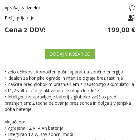
Vprašaj za izdelek
Pošlji prijatelju
Cena z DDV:
199,00 €
DODAJ V KOŠARICO
• zelo učinkovit komakten pašni aparat na sončno energijo
• idealen za konjske ograde in manjše ograje brez rastlinja
• Zaščita pred globokim praznjenjem z napetostjo akumulatorja
<11,2 volta - (če je aktivirana => utripa le rdeče)
• Inteligentno upravljanje baterij z globoko zaščito pred
praznjenjem: 2 tedna delovanja brez sonca in dolga življenjska
doba baterije
Vključeno:
• Vgrajena 12 V, 4 Ah baterija
• Integriran 12 V, 3 W sončni modul