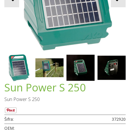
Sun Power S 250
Sun Power S 250
Šifra:
372920
OEM: