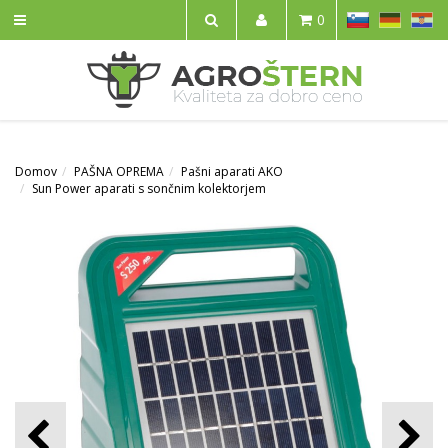
SL
DE
HR
0
IŠČI
Domov
PAŠNA OPREMA
Pašni aparati AKO
Sun Power aparati s sončnim kolektorjem