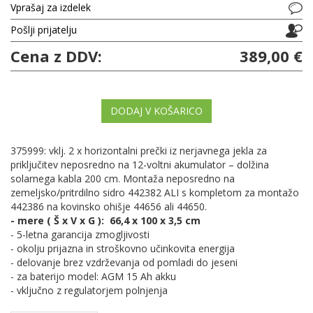
Vprašaj za izdelek
Pošlji prijatelju
Cena z DDV:
389,00 €
DODAJ V KOŠARICO
375999: vklj. 2 x horizontalni prečki iz nerjavnega jekla za
priključitev neposredno na 12-voltni akumulator – dolžina
solarnega kabla 200 cm. Montaža neposredno na
zemeljsko/pritrdilno sidro 442382 ALI s kompletom za montažo
442386 na kovinsko ohišje 44656 ali 44650.
- mere ( Š x V x G ): 66,4 x 100 x 3,5 cm
- 5-letna garancija zmogljivosti
- okolju prijazna in stroškovno učinkovita energija
- delovanje brez vzdrževanja od pomladi do jeseni
- za baterijo model: AGM 15 Ah akku
- vključno z regulatorjem polnjenja