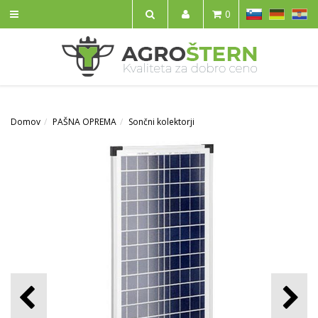
SL
DE
HR
0
IŠČI
Domov
PAŠNA OPREMA
Sončni kolektorji