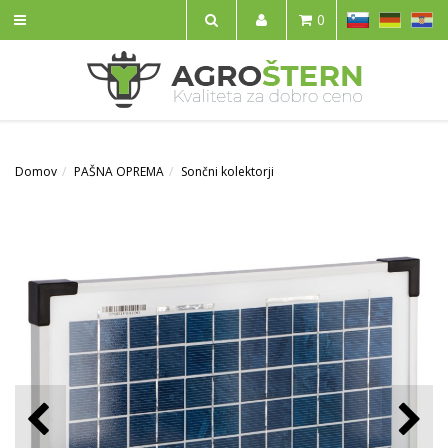
SL
DE
HR
0
IŠČI
Domov
PAŠNA OPREMA
Sončni kolektorji