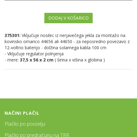
DODAJ V KOŠARICO
375301:
Vključuje nosilec iz nerjavečega jekla za montažo na
kovinsko omarico 44656 ali 44650 - za neposredno povezavo z
12-voltno baterijo - dolžina solarnega kabla 100 cm
- Vključuje regulator polnjenja
- mere:
37,5 x 56 x 2 cm
( širina x višina x globina )
NAČINI PLAČIL
Plačilo po povzetju
Plačilo po predračunu na TRR