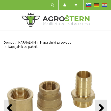
SL
DE
HR
0
IŠČI
Domov
NAPAJALNIKI
Napajalniki za govedo
Napajalniki za pašnik