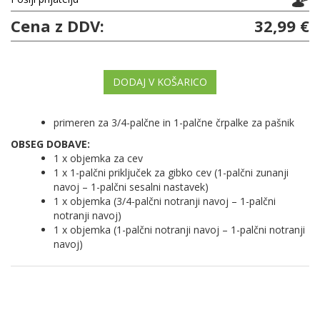
Cena z DDV:
32,99 €
DODAJ V KOŠARICO
primeren za 3/4-palčne in 1-palčne črpalke za pašnik
OBSEG DOBAVE:
1 x objemka za cev
1 x 1-palčni priključek za gibko cev (1-palčni zunanji
navoj – 1-palčni sesalni nastavek)
1 x objemka (3/4-palčni notranji navoj – 1-palčni
notranji navoj)
1 x objemka (1-palčni notranji navoj – 1-palčni notranji
navoj)