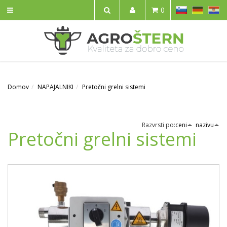
SL
DE
HR
0
IŠČI
Domov
NAPAJALNIKI
Pretočni grelni sistemi
Razvrsti po:
ceni
nazivu
Pretočni grelni sistemi