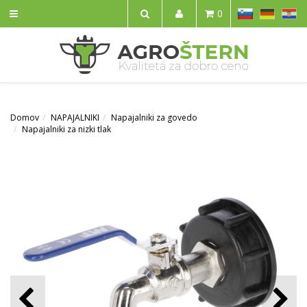
SL
DE
HR
0
IŠČI
Domov
NAPAJALNIKI
Napajalniki za govedo
Napajalniki za nizki tlak