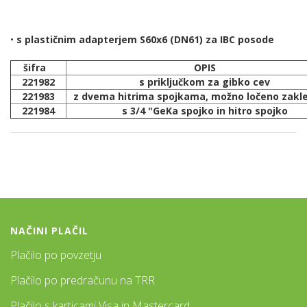
•
s plastičnim adapterjem S60x6 (DN61) za IBC posode
šifra
OPIS
221982
s priključkom za gibko cev
221983
z dvema hitrima spojkama, možno ločeno zakl
221984
s 3/4 "GeKa spojko in hitro spojko
NAČINI PLAČIL
Plačilo po povzetju
Plačilo po predračunu na TRR
Plačilo s karticami Visa in Mastercard.