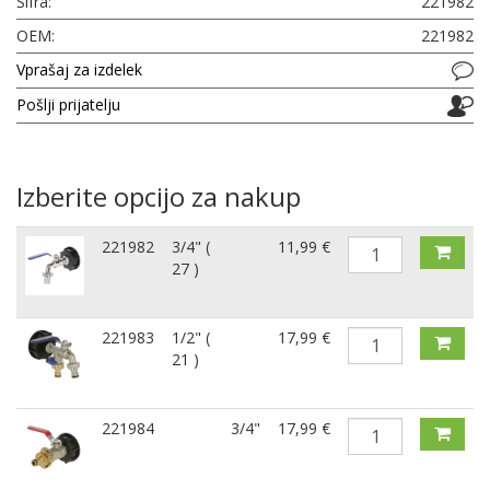
Šifra:
221982
OEM:
221982
Vprašaj za izdelek
Pošlji prijatelju
Izberite opcijo za nakup
221982
3/4" (
11,99 €
27 )
221983
1/2" (
17,99 €
21 )
221984
3/4"
17,99 €