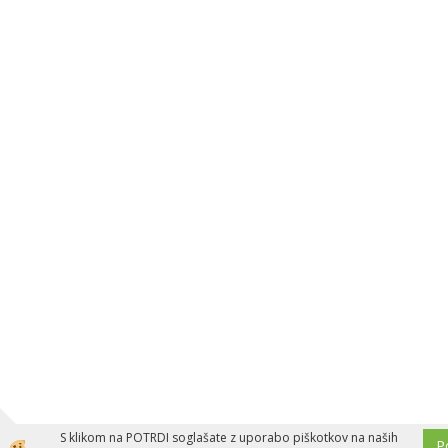
S klikom na POTRDI soglašate z uporabo piškotkov na naših
P