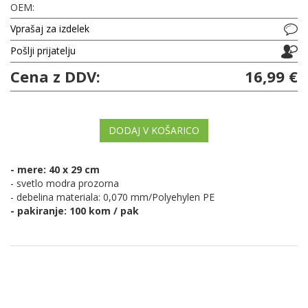
OEM:
Vprašaj za izdelek
Pošlji prijatelju
Cena z DDV:
16,99 €
DODAJ V KOŠARICO
- mere: 40 x 29 cm
- svetlo modra prozorna
- debelina materiala: 0,070 mm/Polyehylen PE
- pakiranje: 100 kom / pak