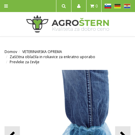
SL
DE
HR
0
IŠČI
Domov
VETERINARSKA OPREMA
Zaščitna oblačila in rokavice za enkratno uporabo
Prevleke za čevlje