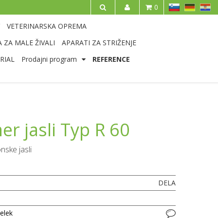
SL
DE
HR
0
IŠČI
VETERINARSKA OPREMA
 ZA MALE ŽIVALI
APARATI ZA STRIŽENJE
RIAL
Prodajni program
REFERENCE
er jasli Typ R 60
nske jasli
DELA
delek