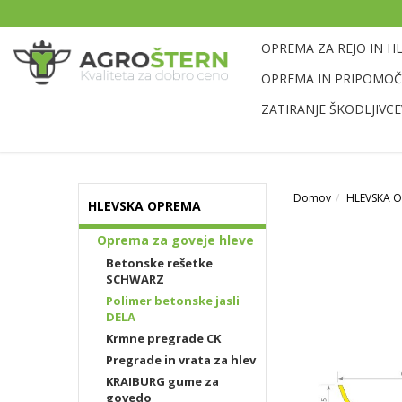
OPREMA ZA REJO IN H
OPREMA IN PRIPOMOČK
ZATIRANJE ŠKODLJIVCE
Domov
HLEVSKA 
HLEVSKA OPREMA
Oprema za goveje hleve
Betonske rešetke
SCHWARZ
Polimer betonske jasli
DELA
Krmne pregrade CK
Pregrade in vrata za hlev
KRAIBURG gume za
govedo