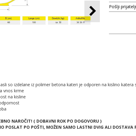
Pošlji prijatel
sli so izdelane iz polimer betona kateri je odporen na kislino katera 
za vnos krme
ost na kisline
odpornost
doba
REBNO NAROČIT! ( DOBAVNI ROK PO DOGOVORU )
NO POSLAT PO POŠTI, MOŽEN SAMO LASTNI DVIG ALI DOSTAVA P