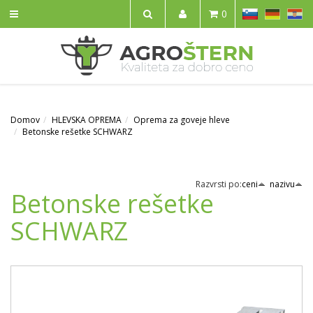
SL
DE
HR
0
IŠČI
Domov
HLEVSKA OPREMA
Oprema za goveje hleve
Betonske rešetke SCHWARZ
Razvrsti po:
ceni
nazivu
Betonske rešetke
SCHWARZ