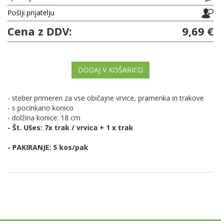
Pošlji prijatelju
Cena z DDV:
9,69 €
DODAJ V KOŠARICO
- steber primeren za vse običajne vrvice, pramenka in trakove
- s pocinkano konico
- dolžina konice: 18 cm
- Št. Ušes: 7x trak / vrvica + 1 x trak
- PAKIRANJE: 5 kos/pak