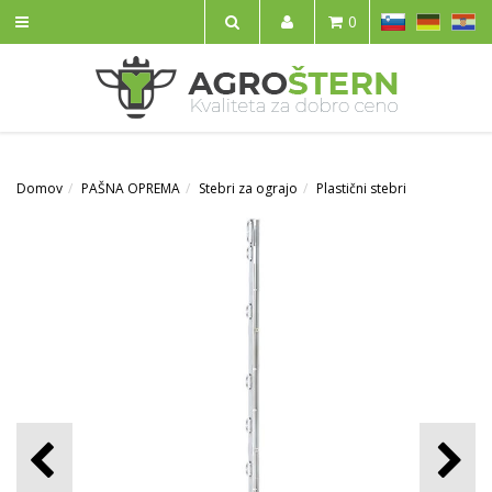
SL
DE
HR
0
IŠČI
Domov
PAŠNA OPREMA
Stebri za ograjo
Plastični stebri