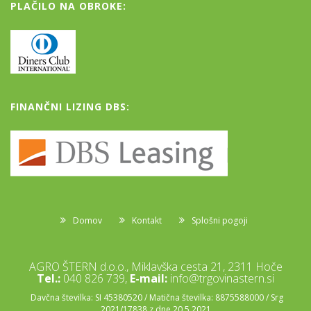
PLAČILO NA OBROKE:
FINANČNI LIZING DBS:
Domov
Kontakt
Splošni pogoji
AGRO ŠTERN d.o.o., Miklavška cesta 21, 2311 Hoče
Tel.:
040 826 739,
E-mail:
info@trgovinastern.si
Davčna številka: SI 45380520 / Matična številka: 8875588000 / Srg
2021/17838 z dne 20.5.2021