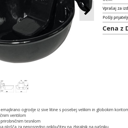
Vprašaj za iz
Pošlji prijatel
Cena z 
emajlirano ogrodje iz sive litine s posebej velikim in globokim korito
ačnim ventilom
 prirobničnim tesnilom
a plošča za neposredno priključitev na zbiralnik na pašniku