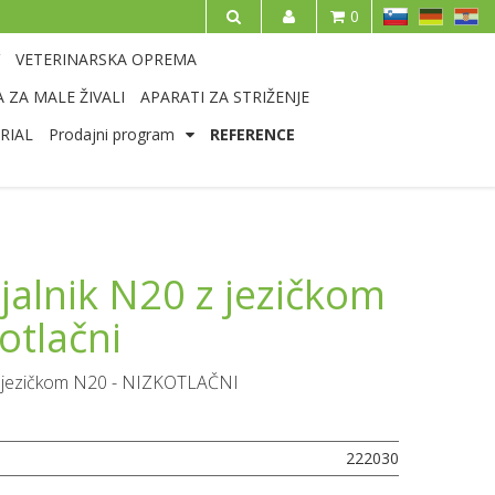
SL
DE
HR
0
IŠČI
VETERINARSKA OPREMA
 ZA MALE ŽIVALI
APARATI ZA STRIŽENJE
RIAL
Prodajni program
REFERENCE
alnik N20 z jezičkom
kotlačni
z jezičkom N20 - NIZKOTLAČNI
222030