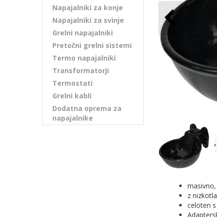
Napajalniki za konje
Napajalniki za svinje
Grelni napajalniki
Pretočni grelni sistemi
Termo napajalniki
Transformatorji
Termostati
Grelni kabli
Dodatna oprema za
napajalnike
masivno, 
z nizkotl
celoten s
Adaptersk