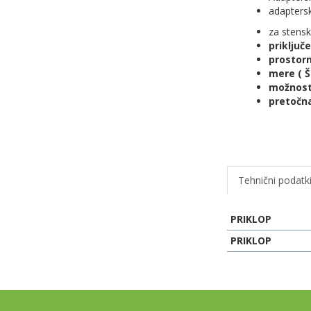
adaptersk
za stens
priključ
prostorni
mere ( Š
možnost 
pretočna 
Tehnični podatk
PRIKLOP
PRIKLOP