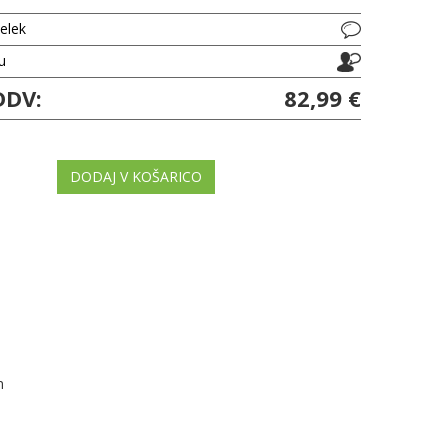
delek
ju
DDV:
82,99 €
DODAJ V KOŠARICO
m