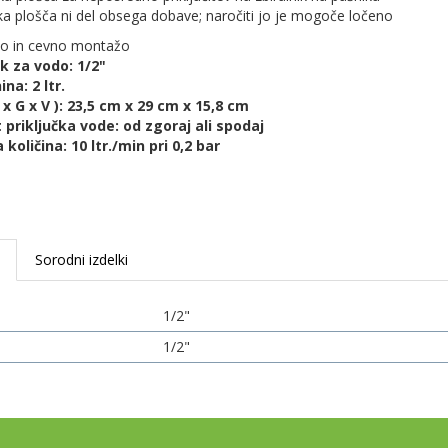
a plošča ni del obsega dobave; naročiti jo je mogoče ločeno
ko in cevno montažo
ek za vodo: 1/2"
na: 2 ltr.
 x G x V ): 23,5 cm x 29 cm x 15,8 cm
priključka vode: od zgoraj ali spodaj
količina: 10 ltr./min pri 0,2 bar
i
Sorodni izdelki
1/2"
1/2"