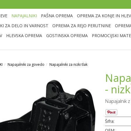
LEVE
NAPAJALNIKI
PAŠNA OPREMA
OPREMA ZA KONJE IN HLEV
I ZA DELO IN VARNOST
OPREMA ZA REJO PERUTNINE
OPREMA
V
HLEVSKA OPREMA
GOSTINSKA OPREMA
PROMOCIJSKI MATE
KI
Napajalniki za govedo
Napajalniki za nizki tlak
Napaj
- niz
Napajalnik 
Šifra:
OEM: