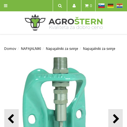
SL
DE
HR
0
IŠČI
Domov
NAPAJALNIKI
Napajalniki za svinje
Napajalniki za svinje