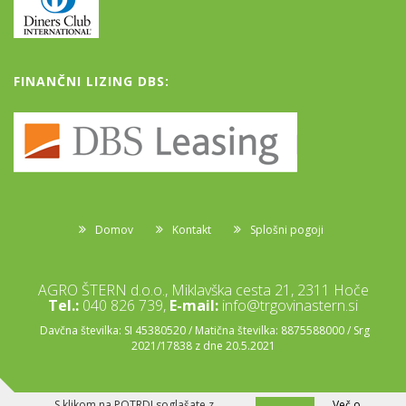
FINANČNI LIZING DBS:
Domov
Kontakt
Splošni pogoji
AGRO ŠTERN d.o.o., Miklavška cesta 21, 2311 Hoče
Tel.:
040 826 739,
E-mail:
info@trgovinastern.si
Davčna številka: SI 45380520 / Matična številka: 8875588000 / Srg
2021/17838 z dne 20.5.2021
S klikom na POTRDI soglašate z
Več o