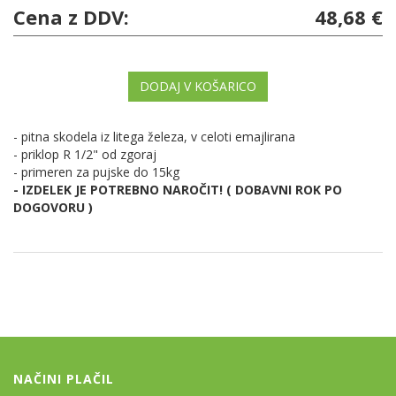
Cena z DDV:
48,68 €
DODAJ V KOŠARICO
- pitna skodela iz litega železa, v celoti emajlirana
- priklop R 1/2" od zgoraj
- primeren za pujske do 15kg
- IZDELEK JE POTREBNO NAROČIT! ( DOBAVNI ROK PO
DOGOVORU )
NAČINI PLAČIL