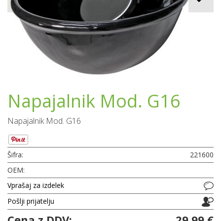
Napajalnik Mod. G16
Napajalnik Mod. G16
Šifra:
221600
OEM:
Vprašaj za izdelek
Pošlji prijatelju
Cena z DDV:
29,99 €