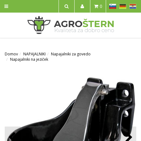
SL
DE
HR
0
IŠČI
Domov
NAPAJALNIKI
Napajalniki za govedo
Napajalniki na jeziček