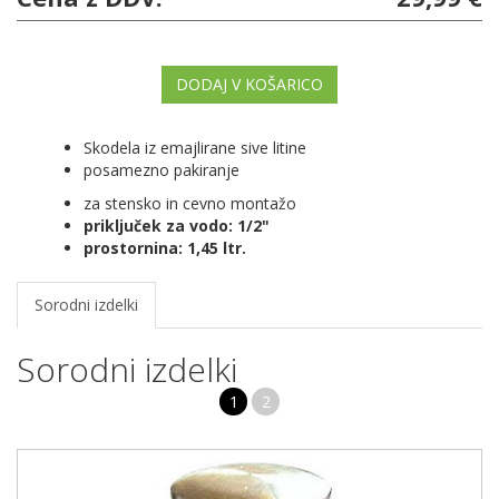
DODAJ V KOŠARICO
Skodela iz emajlirane sive litine
posamezno pakiranje
za stensko in cevno montažo
priključek za vodo: 1/2"
prostornina: 1,45 ltr.
Sorodni izdelki
Sorodni izdelki
1
2