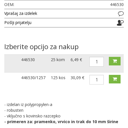
OEM:
446530
Vprašaj za izdelek
Pošlji prijatelju
Izberite opcijo za nakup
446530
25 kom
6,49 €
446530/1257
125 kos
30,09 €
- izdelan iz polypropylen-a
- robusten
- vključno s kovinsko razcepko
- primeren za: pramenko, vrvico in trak do 10 mm širine