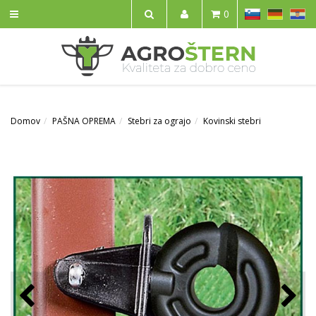
SL
DE
HR
0
IŠČI
Domov
PAŠNA OPREMA
Stebri za ograjo
Kovinski stebri