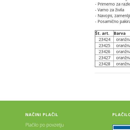
- Primerno za raz
- Varno za živila
- Navojni, zamenlj
- Posamično pakira
Št. art.
Barva
23424
oranžn
23425
oranžn
23426
oranžn
23427
oranžn
23428
oranžn
NAČINI PLAČIL
PLAČIL
Plačilo po povzetju