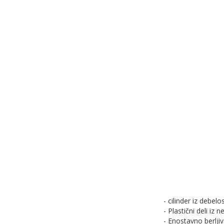
- cilinder iz debel
- Plastični deli iz 
- Enostavno berlji