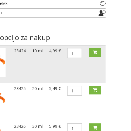
delek
ju
 opcijo za nakup
23424
10 ml
4,99 €
23425
20 ml
5,49 €
23426
30 ml
5,99 €