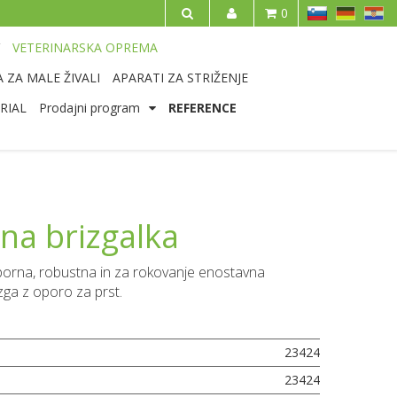
SL
DE
HR
0
IŠČI
VETERINARSKA OPREMA
 ZA MALE ŽIVALI
APARATI ZA STRIŽENJE
RIAL
Prodajni program
REFERENCE
na brizgalka
orna, robustna in za rokovanje enostavna
izga z oporo za prst.
23424
23424