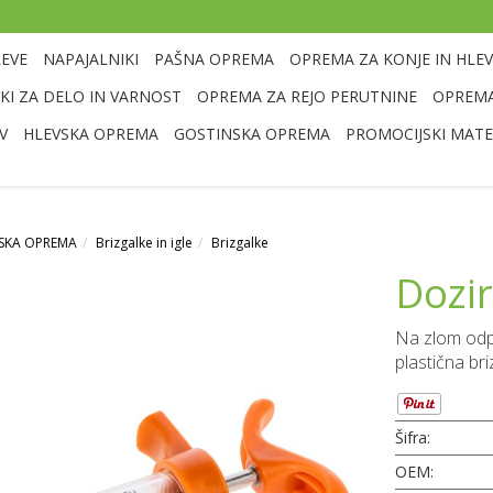
LEVE
NAPAJALNIKI
PAŠNA OPREMA
OPREMA ZA KONJE IN HLEV
I ZA DELO IN VARNOST
OPREMA ZA REJO PERUTNINE
OPREMA
V
HLEVSKA OPREMA
GOSTINSKA OPREMA
PROMOCIJSKI MATE
RSKA OPREMA
Brizgalke in igle
Brizgalke
Dozir
Na zlom odp
plastična br
Šifra:
OEM: