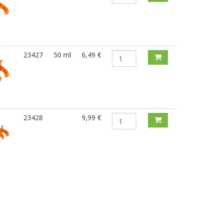
23427
50 ml
6,49 €
23428
9,99 €