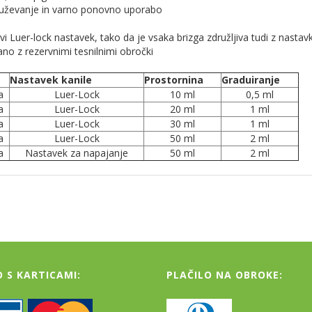
kuževanje in varno ponovno uporabo
ivi Luer-lock nastavek, tako da je vsaka brizga združljiva tudi z nas
no z rezervnimi tesnilnimi obročki
Nastavek kanile
Prostornina
Graduiranje
a
Luer-Lock
10 ml
0,5 ml
a
Luer-Lock
20 ml
1 ml
a
Luer-Lock
30 ml
1 ml
a
Luer-Lock
50 ml
2 ml
a
Nastavek za napajanje
50 ml
2 ml
O S KARTICAMI:
PLAČILO NA OBROKE: