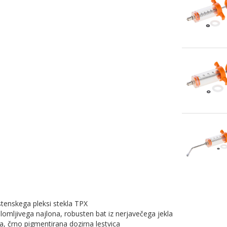
ostenskega pleksi stekla TPX
nelomljivega najlona, ​​robusten bat iz nerjavečega jekla
va, črno pigmentirana dozirna lestvica