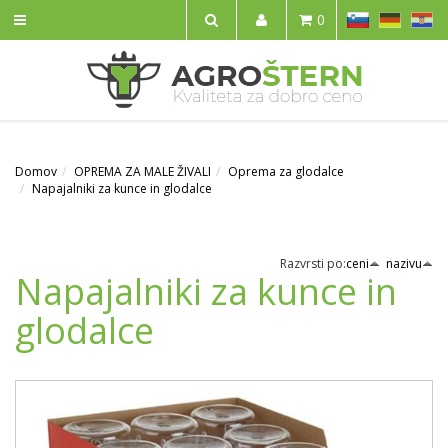
SL
DE
HR
0
IŠČI
Domov
OPREMA ZA MALE ŽIVALI
Oprema za glodalce
Napajalniki za kunce in glodalce
Razvrsti po:
ceni
nazivu
Napajalniki za kunce in
glodalce