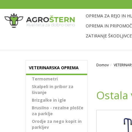
OPREMA ZA REJO IN H
OPREMA IN PRIPOMOČK
ZATIRANJE ŠKODLJIVCE
Domov
VETERINA
VETERINARSKA OPREMA
Termometri
Skalpeli in pribor za
Ostala
šivanje
Brizgalke in igle
Brusilno - rezalne plošče
za parklje
Orodje za nego kopit in
parkljev