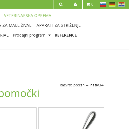
SL
DE
HR
0
IŠČI
VETERINARSKA OPREMA
 ZA MALE ŽIVALI
APARATI ZA STRIŽENJE
RIAL
Prodajni program
REFERENCE
Razvrsti po:
ceni
nazivu
ipomočki