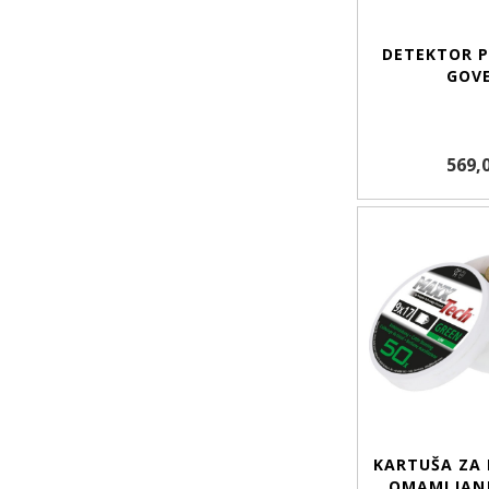
DETEKTOR P
GOV
569,
KARTUŠA ZA 
OMAMLJANJE