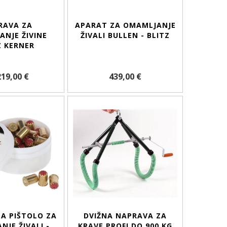
RAVA ZA
APARAT ZA OMAMLJANJE
NJE ŽIVINE
ŽIVALI BULLEN - BLITZ
Z KERNER
219,00 €
439,00 €
A PIŠTOLO ZA
DVIŽNA NAPRAVA ZA
JE ŽIVALI -
KRAVE PROFI DO 900 KG