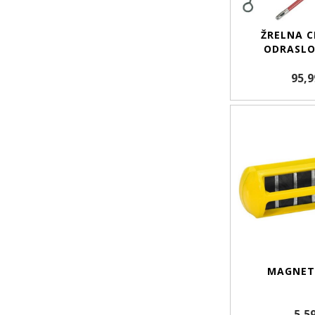
ŽRELNA C
ODRASLO
95,9
MAGNET
5,5