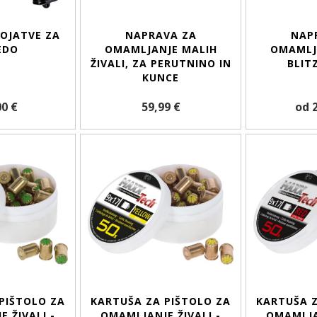
OJATVE ZA
NAPRAVA ZA
NAP
EDO
OMAMLJANJE MALIH
OMAMLJA
ŽIVALI, ZA PERUTNINO IN
BLIT
KUNCE
00 €
59,99 €
od 
PIŠTOLO ZA
KARTUŠA ZA PIŠTOLO ZA
KARTUŠA Z
 ŽIVALI -
OMAMLJANJE ŽIVALI -
OMAMLJAN