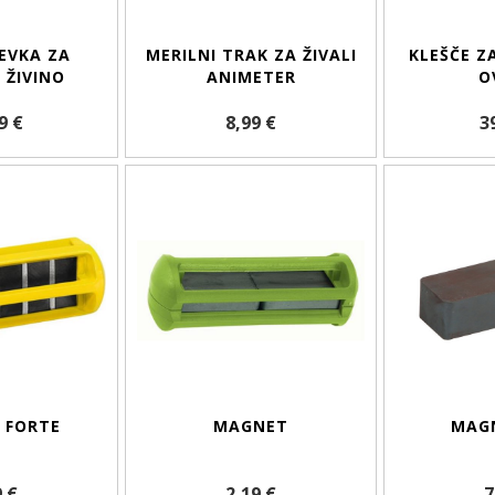
EVKA ZA
MERILNI TRAK ZA ŽIVALI
KLEŠČE Z
 ŽIVINO
ANIMETER
O
9 €
8,99 €
3
 FORTE
MAGNET
MAGN
9 €
2,19 €
7