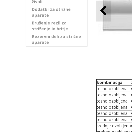
živali
Dodatki za strižne
aparate
Brušenje rezil za
striženje in britje
Rezervni deli za strižne
aparate
kombinacija
tesno ozobljena
tesno ozobljena
tesno ozobljena
tesno ozobljena
tesno ozobljena
tesno ozobljena
srednje ozobljena
grobno ozobljena