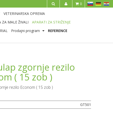
SL
DE
HR
0
IŠČI
VETERINARSKA OPREMA
 ZA MALE ŽIVALI
APARATI ZA STRIŽENJE
RIAL
Prodajni program
REFERENCE
lap zgornje rezilo
m ( 15 zob )
rnje rezilo Econom ( 15 zob )
GT501