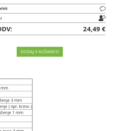
delek
ju
DDV:
24,49 €
DODAJ V KOŠARICO
 3 mm
iženje 3 mm
nje ( npr. krzno )
triženje 1 mm
ne ovce 3 mm