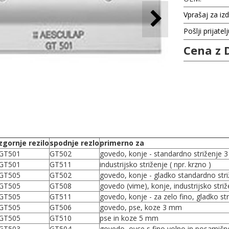
Vprašaj za iz
Pošlji prijatel
Cena z 
zgornje rezilo
spodnje rezlo
primerno za
GT501
GT502
govedo, konje - standardno striženje
GT501
GT511
industrijsko striženje ( npr. krzno )
GT505
GT502
govedo, konje - gladko standardno str
GT505
GT508
govedo (vime), konje, industrijsko striže
GT505
GT511
govedo, konje - za zelo fino, gladko s
GT505
GT506
govedo, pse, koze 3 mm
GT505
GT510
pse in koze 5 mm
GT503
GT504
govedo, ovce s fino volno in posamič