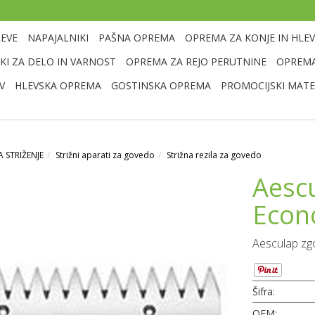
LEVE
NAPAJALNIKI
PAŠNA OPREMA
OPREMA ZA KONJE IN HLEV
I ZA DELO IN VARNOST
OPREMA ZA REJO PERUTNINE
OPREMA
V
HLEVSKA OPREMA
GOSTINSKA OPREMA
PROMOCIJSKI MATE
 STRIŽENJE
Strižni aparati za govedo
Strižna rezila za govedo
Aescu
Econo
Aesculap zgo
Šifra:
OEM: