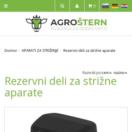
SL
DE
HR
0
IŠČI
Domov
APARATI ZA STRIŽENJE
Rezervni deli za strižne aparate
Razvrsti po:
ceni
nazivu
Rezervni deli za strižne
aparate