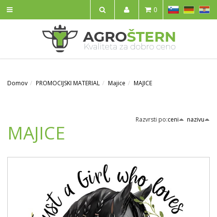
SL
DE
HR
0
IŠČI
Domov
PROMOCIJSKI MATERIAL
Majice
MAJICE
Razvrsti po:
ceni
nazivu
MAJICE