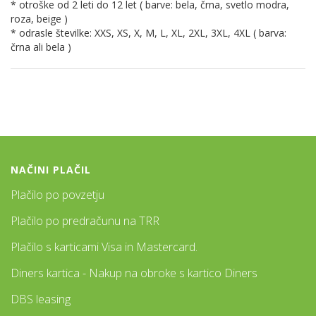
* otroške od 2 leti do 12 let ( barve: bela, črna, svetlo modra,
roza, beige )
* odrasle številke: XXS, XS, X, M, L, XL, 2XL, 3XL, 4XL ( barva:
črna ali bela )
NAČINI PLAČIL
Plačilo po povzetju
Plačilo po predračunu na TRR
Plačilo s karticami Visa in Mastercard.
Diners kartica - Nakup na obroke s kartico Diners
DBS leasing