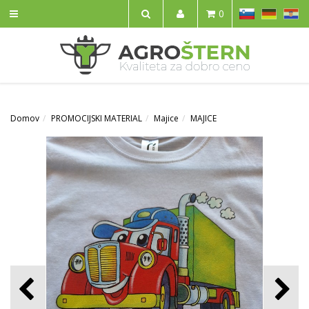
SL
DE
HR
0
IŠČI
Domov
PROMOCIJSKI MATERIAL
Majice
MAJICE