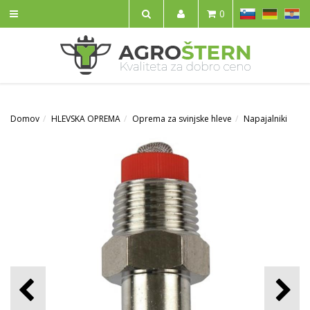
SL
DE
HR
0
IŠČI
Domov
HLEVSKA OPREMA
Oprema za svinjske hleve
Napajalniki