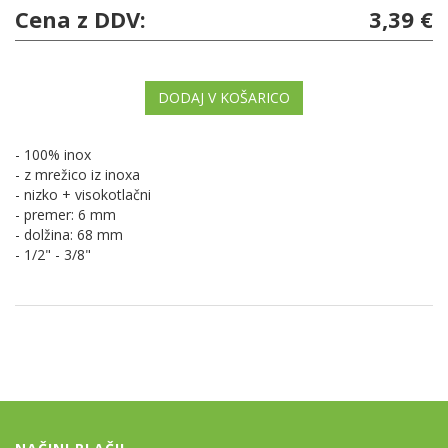
Cena z DDV:
3,39 €
DODAJ V KOŠARICO
- 100% inox
- z mrežico iz inoxa
- nizko + visokotlačni
- premer: 6 mm
- dolžina: 68 mm
- 1/2" - 3/8"