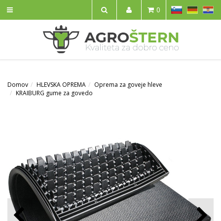
SL
DE
HR
0
IŠČI
Domov
HLEVSKA OPREMA
Oprema za goveje hleve
KRAIBURG gume za govedo