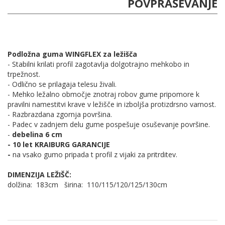
POVPRAŠEVANJE
Podložna guma WINGFLEX za ležišča
- Stabilni krilati profil zagotavlja dolgotrajno mehkobo in
trpežnost.
- Odlično se prilagaja telesu živali.
- Mehko ležalno območje znotraj robov gume pripomore k
pravilni namestitvi krave v ležišče in izboljša protizdrsno varnost.
- Razbrazdana zgornja površina.
- Padec v zadnjem delu gume pospešuje osuševanje površine.
-
debelina 6 cm
- 10 let KRAIBURG GARANCIJE
-
na vsako gumo pripada t profil z vijaki za pritrditev.
DIMENZIJA LEŽIŠČ:
dolžina: 183cm širina: 110/115/120/125/130cm