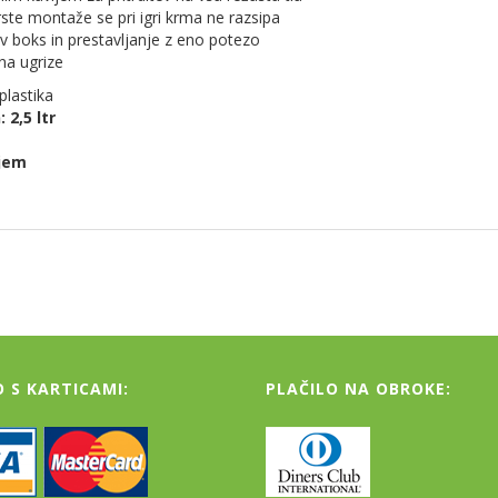
rste montaže se pri igri krma ne razsipa
v v boks in prestavljanje z eno potezo
na ugrize
plastika
 2,5 ltr
ljem
O S KARTICAMI:
PLAČILO NA OBROKE: