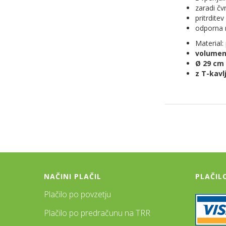
zaradi čv
pritrdite
odporna 
Material: 
volumen:
Ø 29 cm
z T-kav
NAČINI PLAČIL
PLAČIL
Plačilo po povzetju
Plačilo po predračunu na TRR