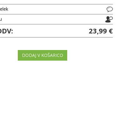
delek
ju
DDV:
23,99 €
DODAJ V KOŠARICO