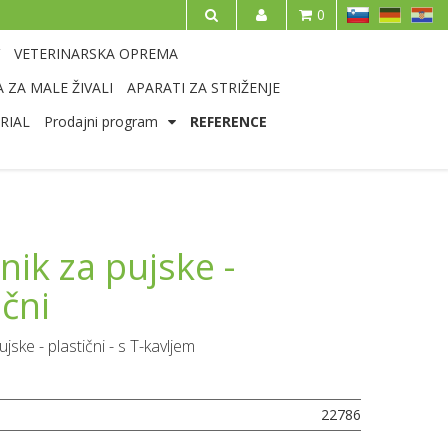
SL
DE
HR
0
IŠČI
VETERINARSKA OPREMA
 ZA MALE ŽIVALI
APARATI ZA STRIŽENJE
RIAL
Prodajni program
REFERENCE
nik za pujske -
ični
ujske - plastični - s T-kavljem
22786