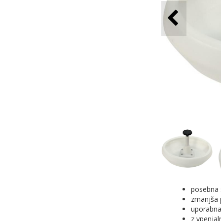
posebna 
zmanjša 
uporabna
z vpenjal