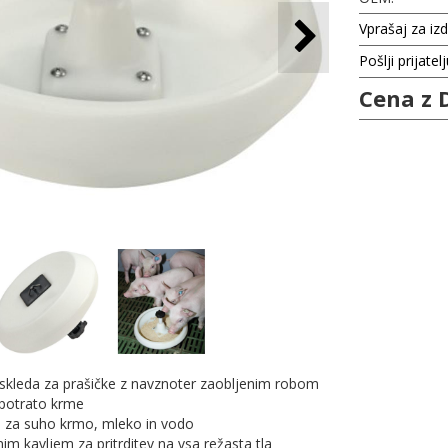
Vprašaj za iz
Pošlji prijatel
Cena z 
skleda za prašičke z navznoter zaobljenim robom
potrato krme
 za suho krmo, mleko in vodo
nim kavljem za pritrditev na vsa režasta tla