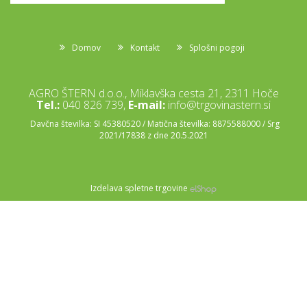
Domov
Kontakt
Splošni pogoji
AGRO ŠTERN d.o.o., Miklavška cesta 21, 2311 Hoče
Tel.:
040 826 739,
E-mail:
info@trgovinastern.si
Davčna številka: SI 45380520 / Matična številka: 8875588000 / Srg
2021/17838 z dne 20.5.2021
Izdelava spletne trgovine