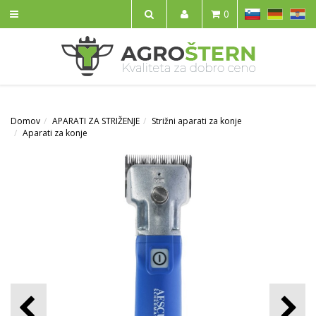
SL
DE
HR
0
IŠČI
Domov
APARATI ZA STRIŽENJE
Strižni aparati za konje
Aparati za konje