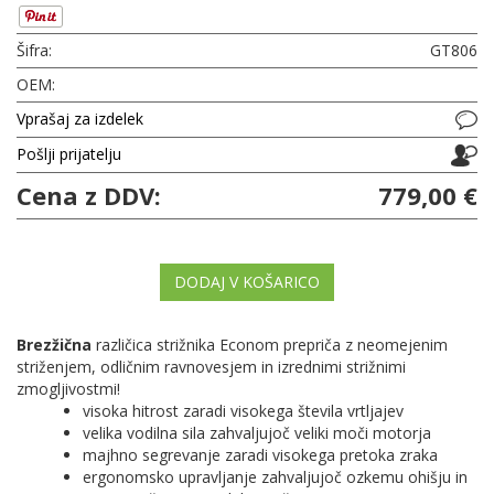
Šifra:
GT806
OEM:
Vprašaj za izdelek
Pošlji prijatelju
Cena z DDV:
779,00 €
DODAJ V KOŠARICO
Brezžična
različica strižnika Econom prepriča z neomejenim
striženjem, odličnim ravnovesjem in izrednimi strižnimi
zmogljivostmi!
visoka hitrost zaradi visokega števila vrtljajev
velika vodilna sila zahvaljujoč veliki moči motorja
majhno segrevanje zaradi visokega pretoka zraka
ergonomsko upravljanje zahvaljujoč ozkemu ohišju in