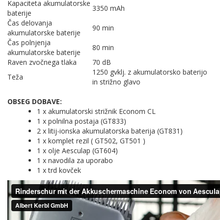
Kapaciteta akumulatorske
3350 mAh
baterije
Čas delovanja
90 min
akumulatorske baterije
Čas polnjenja
80 min
akumulatorske baterije
Raven zvočnega tlaka
70 dB
1250 gvklj. z akumulatorsko baterijo
Teža
in strižno glavo
OBSEG DOBAVE:
1 x akumulatorski strižnik Econom CL
1 x polnilna postaja (GT833)
2 x litij-ionska akumulatorska baterija (GT831)
1 x komplet rezil ( GT502, GT501 )
1 x olje Aesculap (GT604)
1 x navodila za uporabo
1 x trd kovček