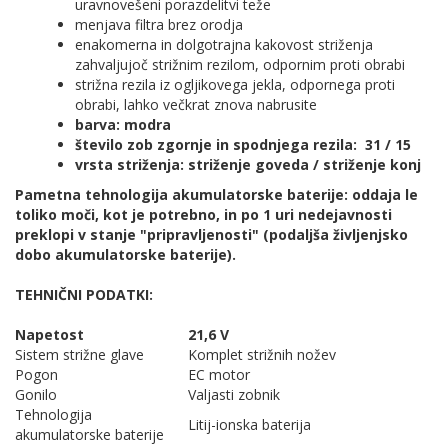
uravnovešeni porazdelitvi teže
menjava filtra brez orodja
enakomerna in dolgotrajna kakovost striženja
zahvaljujoč strižnim rezilom, odpornim proti obrabi
strižna rezila iz ogljikovega jekla, odpornega proti
obrabi, lahko večkrat znova nabrusite
barva: modra
število zob zgornje in spodnjega rezila: 31 / 15
vrsta striženja: striženje goveda / striženje konj
Pametna tehnologija akumulatorske baterije: oddaja le
toliko moči, kot je potrebno, in po 1 uri nedejavnosti
preklopi v stanje "pripravljenosti" (podaljša življenjsko
dobo akumulatorske baterije).
TEHNIČNI PODATKI:
Napetost
21,6 V
Sistem strižne glave
Komplet strižnih nožev
Pogon
EC motor
Gonilo
Valjasti zobnik
Tehnologija
Litij-ionska baterija
akumulatorske baterije