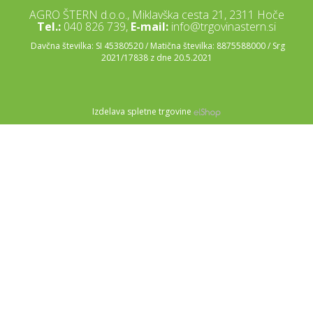
AGRO ŠTERN d.o.o., Miklavška cesta 21, 2311 Hoče
Tel.:
040 826 739,
E-mail:
info@trgovinastern.si
Davčna številka: SI 45380520 / Matična številka: 8875588000 / Srg
2021/17838 z dne 20.5.2021
Izdelava spletne trgovine