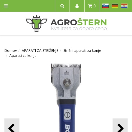
SL
DE
HR
0
IŠČI
Domov
APARATI ZA STRIŽENJE
Strižni aparati za konje
Aparati za konje