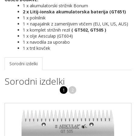
1 x akumulatorski strižnik Bonum
2 x Litij-ionska akumulatorska baterija (GT651)
1 x polnilnik
1 × napajalnik z zamenljivim vtičem (EU, UK, US, AUS)
1 x komplet strižnih rezil
( GT502, GT505 )
1 x olje Aesculap (GT604)
1 x navodila za uporabo
1 x trd kovček
Sorodni izdelki
Sorodni izdelki
1
2