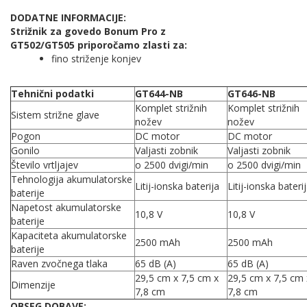
DODATNE INFORMACIJE:
Strižnik za govedo Bonum Pro z
GT502/GT505 priporočamo zlasti za:
fino striženje konjev
Tehnični podatki
GT644-NB
GT646-NB
Komplet strižnih
Komplet strižnih
Sistem strižne glave
nožev
nožev
Pogon
DC motor
DC motor
Gonilo
Valjasti zobnik
Valjasti zobnik
Število vrtljajev
o 2500 dvigi/min
o 2500 dvigi/min
Tehnologija akumulatorske
Litij-ionska baterija
Litij-ionska bateri
baterije
Napetost akumulatorske
10,8 V
10,8 V
baterije
Kapaciteta akumulatorske
2500 mAh
2500 mAh
baterije
Raven zvočnega tlaka
65 dB (A)
65 dB (A)
29,5 cm x 7,5 cm x
29,5 cm x 7,5 cm 
Dimenzije
7,8 cm
7,8 cm
OBSEG DOBAVE: