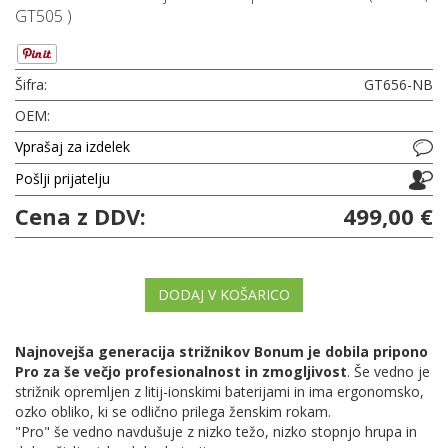
GT505 )
Šifra:
GT656-NB
OEM:
Vprašaj za izdelek
Pošlji prijatelju
Cena z DDV:
499,00 €
DODAJ V KOŠARICO
Najnovejša generacija strižnikov Bonum je dobila pripono
Pro za še večjo profesionalnost in zmogljivost
. Še vedno je
strižnik opremljen z litij-ionskimi baterijami in ima ergonomsko,
ozko obliko, ki se odlično prilega ženskim rokam.
"Pro" še vedno navdušuje z nizko težo, nizko stopnjo hrupa in