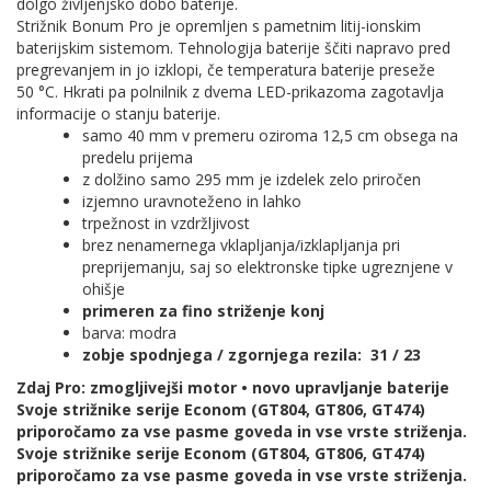
dolgo življenjsko dobo baterije.
Strižnik Bonum Pro je opremljen s pametnim litij-ionskim
baterijskim sistemom. Tehnologija baterije ščiti napravo pred
pregrevanjem in jo izklopi, če temperatura baterije preseže
50 °C. Hkrati pa polnilnik z dvema LED-prikazoma zagotavlja
informacije o stanju baterije.
samo 40 mm v premeru oziroma 12,5 cm obsega na
predelu prijema
z dolžino samo 295 mm je izdelek zelo priročen
izjemno uravnoteženo in lahko
trpežnost in vzdržljivost
brez nenamernega vklapljanja/izklapljanja pri
preprijemanju, saj so elektronske tipke ugreznjene v
ohišje
primeren za fino striženje konj
barva: modra
zobje spodnjega / zgornjega rezila: 31 / 23
Zdaj Pro: zmogljivejši motor • novo upravljanje baterije
Svoje strižnike serije Econom (GT804, GT806, GT474)
priporočamo za vse pasme goveda in vse vrste striženja.
Svoje strižnike serije Econom (GT804, GT806, GT474)
priporočamo za vse pasme goveda in vse vrste striženja.