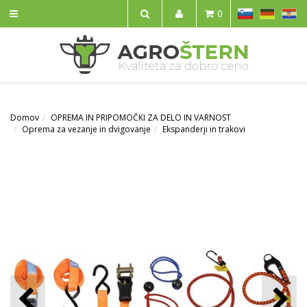
SL
DE
HR
0
IŠČI
Domov
OPREMA IN PRIPOMOČKI ZA DELO IN VARNOST
Oprema za vezanje in dvigovanje
Ekspanderji in trakovi