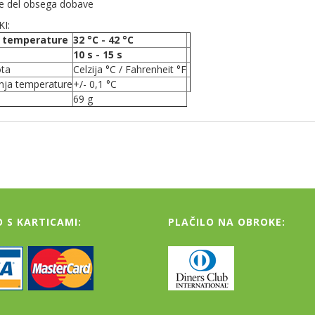
je del obsega dobave
I:
e temperature
32 °C - 42 °C
10 s - 15 s
ta
Celzija °C / Fahrenheit °F
nja temperature
+/- 0,1 °C
69 g
O S KARTICAMI:
PLAČILO NA OBROKE: