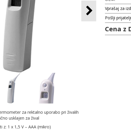
Vprašaj za iz
Pošlji prijatel
Cena z 
 termometer za rektalno uporabo pri živalih
no usklajen za žival
ti z: 1 x 1,5 V – AAA (mikro)