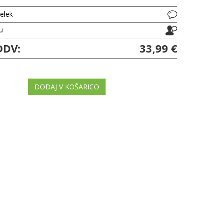
delek
ju
DDV:
33,99 €
DODAJ V KOŠARICO