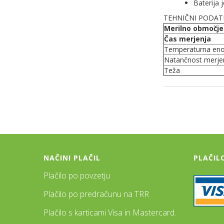
Baterija 
TEHNIČNI PODATK
Merilno območj
Čas merjenja
Temperaturna eno
Natančnost merje
Teža
NAČINI PLAČIL
PLAČIL
Plačilo po povzetju
Plačilo po predračunu na TRR
Plačilo s karticami Visa in Mastercard.