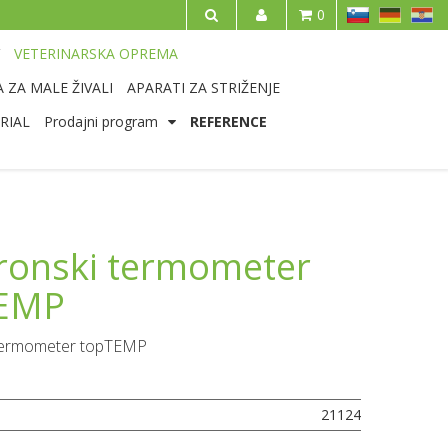
SL
DE
HR
0
IŠČI
VETERINARSKA OPREMA
 ZA MALE ŽIVALI
APARATI ZA STRIŽENJE
RIAL
Prodajni program
REFERENCE
tronski termometer
EMP
 termometer topTEMP
21124