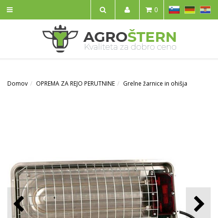
SL
DE
HR
0
IŠČI
Domov
OPREMA ZA REJO PERUTNINE
Grelne žarnice in ohišja