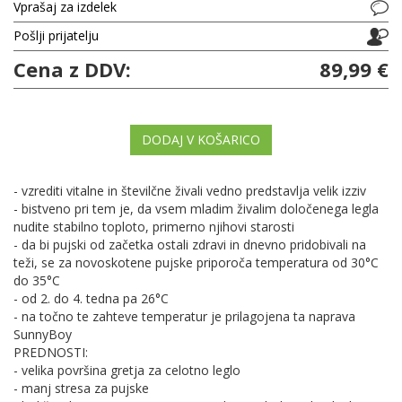
Vprašaj za izdelek
Pošlji prijatelju
Cena z DDV:
89,99 €
DODAJ V KOŠARICO
- vzrediti vitalne in številčne živali vedno predstavlja velik izziv
- bistveno pri tem je, da vsem mladim živalim določenega legla
nudite stabilno toploto, primerno njihovi starosti
- da bi pujski od začetka ostali zdravi in dnevno pridobivali na
teži, se za novoskotene pujske priporoča temperatura od 30°C
do 35°C
- od 2. do 4. tedna pa 26°C
- na točno te zahteve temperatur je prilagojena ta naprava
SunnyBoy
PREDNOSTI:
- velika površina gretja za celotno leglo
- manj stresa za pujske