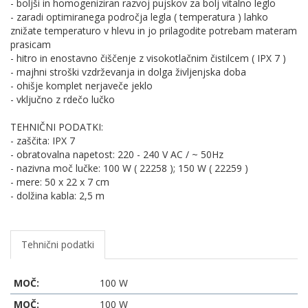
- boljši in homogeniziran razvoj pujskov za bolj vitalno leglo
- zaradi optimiranega področja legla ( temperatura ) lahko
znižate temperaturo v hlevu in jo prilagodite potrebam materam
prasicam
- hitro in enostavno čiščenje z visokotlačnim čistilcem ( IPX 7 )
- majhni stroški vzdrževanja in dolga življenjska doba
- ohišje komplet nerjaveče jeklo
- vključno z rdečo lučko
TEHNIČNI PODATKI:
- zaščita: IPX 7
- obratovalna napetost: 220 - 240 V AC / ~ 50Hz
- nazivna moč lučke: 100 W ( 22258 ); 150 W ( 22259 )
- mere: 50 x 22 x 7 cm
- dolžina kabla: 2,5 m
Tehnični podatki
MOČ:
100 W
MOČ:
100 W