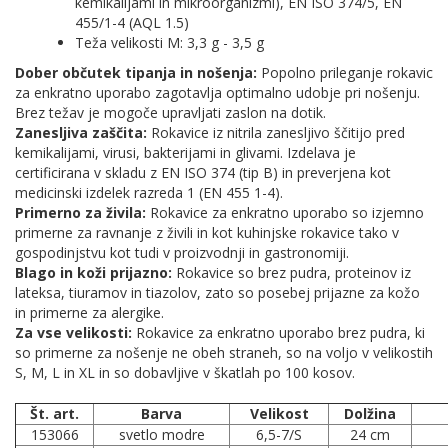
kemikalijami in mikroorganizmi), EN ISO 374/5, EN
455/1-4 (AQL 1.5)
Teža velikosti M: 3,3 g - 3,5 g
Dober občutek tipanja in nošenja:
Popolno prileganje rokavic
za enkratno uporabo zagotavlja optimalno udobje pri nošenju.
Brez težav je mogoče upravljati zaslon na dotik.
Zanesljiva zaščita:
Rokavice iz nitrila zanesljivo ščitijo pred
kemikalijami, virusi, bakterijami in glivami. Izdelava je
certificirana v skladu z EN ISO 374 (tip B) in preverjena kot
medicinski izdelek razreda 1 (EN 455 1-4).
Primerno za živila:
Rokavice za enkratno uporabo so izjemno
primerne za ravnanje z živili in kot kuhinjske rokavice tako v
gospodinjstvu kot tudi v proizvodnji in gastronomiji.
Blago in koži prijazno:
Rokavice so brez pudra, proteinov iz
lateksa, tiuramov in tiazolov, zato so posebej prijazne za kožo
in primerne za alergike.
Za vse velikosti:
Rokavice za enkratno uporabo brez pudra, ki
so primerne za nošenje ne obeh straneh, so na voljo v velikostih
S, M, L in XL in so dobavljive v škatlah po 100 kosov.
Št. art.
Barva
Velikost
Dolžina
153066
svetlo modre
6,5-7/S
24 cm