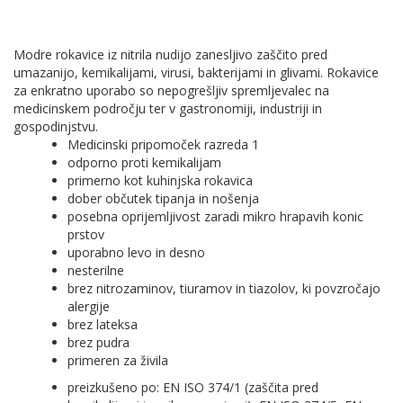
Modre rokavice iz nitrila nudijo zanesljivo zaščito pred
umazanijo, kemikalijami, virusi, bakterijami in glivami. Rokavice
za enkratno uporabo so nepogrešljiv spremljevalec na
medicinskem področju ter v gastronomiji, industriji in
gospodinjstvu.
Medicinski pripomoček razreda 1
odporno proti kemikalijam
primerno kot kuhinjska rokavica
dober občutek tipanja in nošenja
posebna oprijemljivost zaradi mikro hrapavih konic
prstov
uporabno levo in desno
nesterilne
brez nitrozaminov, tiuramov in tiazolov, ki povzročajo
alergije
brez lateksa
brez pudra
primeren za živila
preizkušeno po: EN ISO 374/1 (zaščita pred