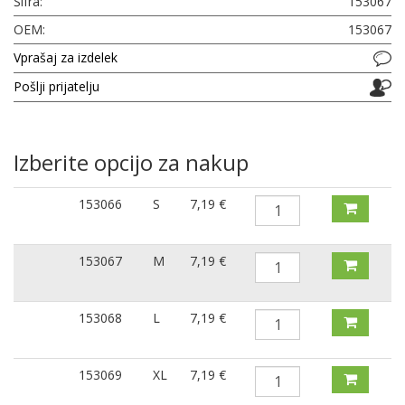
Šifra:
153067
OEM:
153067
Vprašaj za izdelek
Pošlji prijatelju
Izberite opcijo za nakup
153066
S
7,19 €
153067
M
7,19 €
153068
L
7,19 €
153069
XL
7,19 €