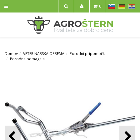
SL
DE
HR
0
IŠČI
Domov
VETERINARSKA OPREMA
Porodni pripomočki
Porodna pomagala