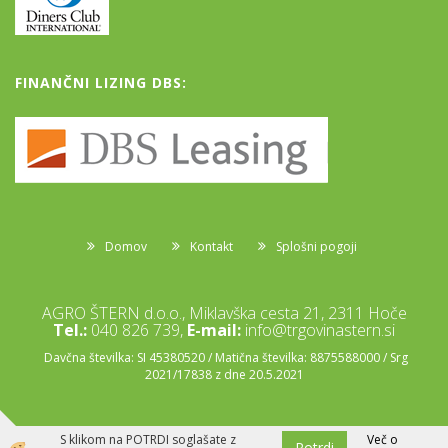
FINANČNI LIZING DBS:
Domov
Kontakt
Splošni pogoji
AGRO ŠTERN d.o.o., Miklavška cesta 21, 2311 Hoče
Tel.:
040 826 739,
E-mail:
info@trgovinastern.si
Davčna številka: SI 45380520 / Matična številka: 8875588000 / Srg
2021/17838 z dne 20.5.2021
S klikom na POTRDI soglašate z
Več o
Potrdi