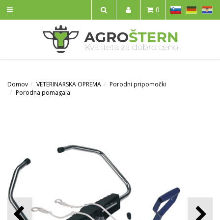
SL
DE
HR
0
IŠČI
Domov
VETERINARSKA OPREMA
Porodni pripomočki
Porodna pomagala