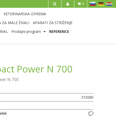
SL
DE
HR
0
IŠČI
VETERINARSKA OPREMA
 ZA MALE ŽIVALI
APARATI ZA STRIŽENJE
RIAL
Prodajni program
REFERENCE
act Power N 700
wer N 700
372080
delek