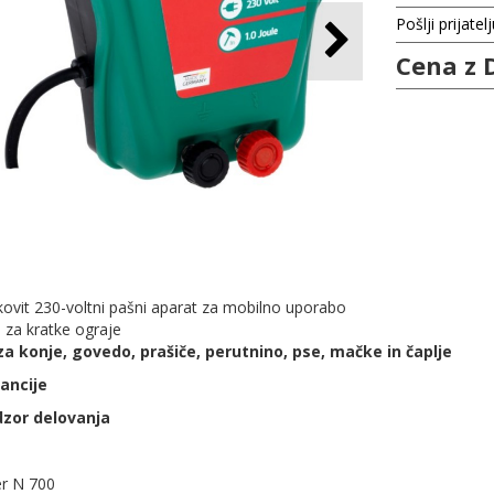
Pošlji prijatel
Cena z 
kovit 230-voltni pašni aparat za mobilno uporabo
 za kratke ograje
za konje, govedo, prašiče, perutnino, pse, mačke in čaplje
rancije
dzor delovanja
r N 700