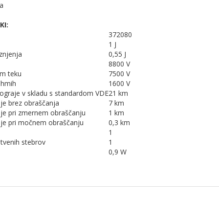
la
KI:
372080
1 J
znjenja
0,55 J
8800 V
em teku
7500 V
ohmih
1600 V
a ograje v skladu s standardom VDE
21 km
je brez obraščanja
7 km
aje pri zmernem obraščanju
1 km
aje pri močnem obraščanju
0,3 km
1
itvenih stebrov
1
0,9 W