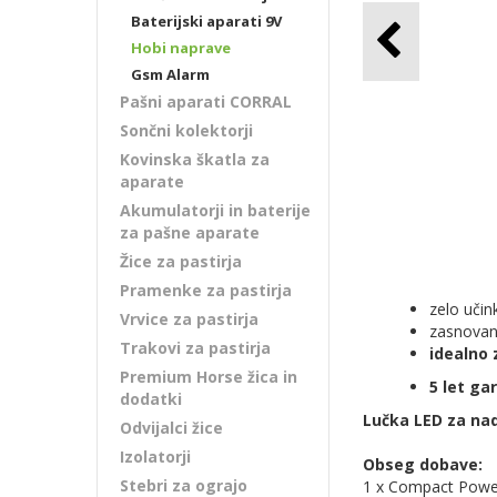
Baterijski aparati 9V
Hobi naprave
Gsm Alarm
Pašni aparati CORRAL
Sončni kolektorji
Kovinska škatla za
aparate
Akumulatorji in baterije
za pašne aparate
Žice za pastirja
Pramenke za pastirja
zelo učin
Vrvice za pastirja
zasnovan
Trakovi za pastirja
idealno 
Premium Horse žica in
5 let ga
dodatki
Lučka LED za na
Odvijalci žice
Izolatorji
Obseg dobave:
Stebri za ograjo
1 x Compact Powe