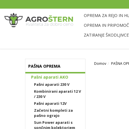
OPREMA ZA REJO IN H
OPREMA IN PRIPOMOČK
ZATIRANJE ŠKODLJIVCE
Domov
PAŠNA OP
PAŠNA OPREMA
Pašni aparati AKO
Pašni aparati 230 V
Kombinirani aparati 12 V
/ 230 V
Pašni aparati 12V
Začetni kompleti za
pašno ograjo
Sun Power aparati s
sončnim kolektorjem