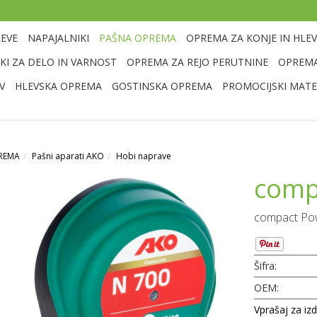
LEVE
NAPAJALNIKI
PAŠNA OPREMA
OPREMA ZA KONJE IN HLEV
I ZA DELO IN VARNOST
OPREMA ZA REJO PERUTNINE
OPREMA
V
HLEVSKA OPREMA
GOSTINSKA OPREMA
PROMOCIJSKI MATE
REMA
Pašni aparati AKO
Hobi naprave
comp
compact Po
Šifra:
OEM:
Vprašaj za iz