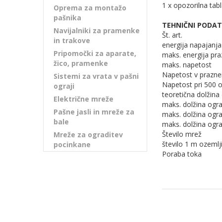
1 x opozorilna tab
Oprema za montažo
pašnika
TEHNIČNI PODAT
Navijalniki za pramenke
Št. art.
in trakove
energija napajanja
Pripomočki za aparate,
maks. energija pra
žico, pramenke
maks. napetost
Napetost v prazn
Sistemi za vrata v pašni
Napetost pri 500 
ograji
teoretična dolžin
Električne mreže
maks. dolžina ogra
Pašne jasli in mreže za
maks. dolžina ogr
bale
maks. dolžina ogr
Število mrež
Mreže za ograditev
število 1 m ozemlj
pocinkane
Poraba toka