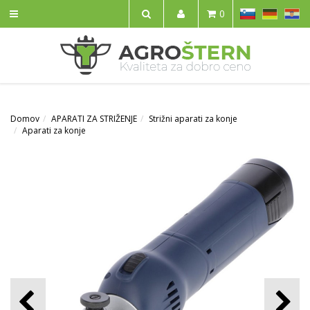
SL
DE
HR
0
IŠČI
Domov
APARATI ZA STRIŽENJE
Strižni aparati za konje
Aparati za konje