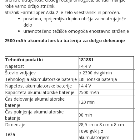
roke varno držijo strižnik.
Strižnik FarmClipper Akku2 je zelo vsestranski in priročen.
posebna, oprijemljiva lupina ohišja za neutrujajoče
delo
uravnoteženo težišče omogoča enostavno striženje
2500 mAh akumulatorska baterija za dolgo delovanje
Tehnični podatki
181881
Napetost
14,4 V
Število vrtljajev
o 2300 dvigi/min
Tehnologija akumulatorske baterije
Litij-ionska baterija
Napetost akumulatorske baterije
14,4 V
Kapaciteta akumulatorske baterije
2500 mAh
Čas delovanja akumulatorske
120 min
baterije
Čas polnjenja akumulatorske
90 min
baterije
Dimenzije
28,5 cm x 8 cm x 8 cm
1090 gvklj. z
Teža
akumulatorjem