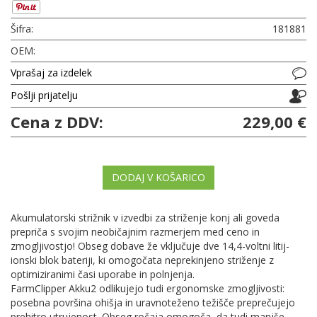
Šifra:
181881
OEM:
Vprašaj za izdelek
Pošlji prijatelju
Cena z DDV:
229,00 €
DODAJ V KOŠARICO
Akumulatorski strižnik v izvedbi za striženje konj ali goveda
prepriča s svojim neobičajnim razmerjem med ceno in
zmogljivostjo! Obseg dobave že vključuje dve 14,4-voltni litij-
ionski blok bateriji, ki omogočata neprekinjeno striženje z
optimiziranimi časi uporabe in polnjenja.
FarmClipper Akku2 odlikujejo tudi ergonomske zmogljivosti:
posebna površina ohišja in uravnoteženo težišče preprečujejo
prehitro utrujenost. Obseg ročaja omogoča, da tudi manjše