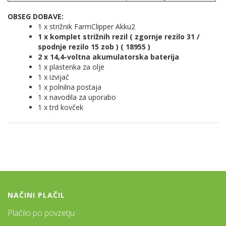
OBSEG DOBAVE:
1 x strižnik FarmClipper Akku2
1 x komplet strižnih rezil ( zgornje rezilo 31 /
spodnje rezilo 15 zob ) ( 18955 )
2 x 14,4-voltna akumulatorska baterija
1 x plastenka za olje
1 x izvijač
1 x polnilna postaja
1 x navodila za uporabo
1 x trd kovček
NAČINI PLAČIL
Plačilo po povzetju