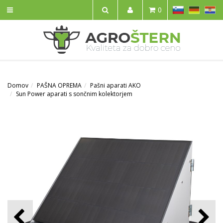
SL
DE
HR
0
IŠČI
Domov
PAŠNA OPREMA
Pašni aparati AKO
Sun Power aparati s sončnim kolektorjem