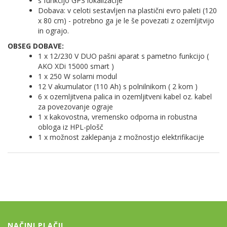
s funkcijo GPS lokalizacije
Dobava: v celoti sestavljen na plastični evro paleti (120
x 80 cm) - potrebno ga je le še povezati z ozemljitvijo
in ograjo.
OBSEG DOBAVE:
1 x 12/230 V DUO pašni aparat s pametno funkcijo (
AKO XDi 15000 smart )
1 x 250 W solarni modul
12 V akumulator (110 Ah) s polnilnikom ( 2 kom )
6 x ozemljitvena palica in ozemljitveni kabel oz. kabel
za povezovanje ograje
1 x kakovostna, vremensko odporna in robustna
obloga iz HPL-plošč
1 x možnost zaklepanja z možnostjo elektrifikacije
NAČINI PLAČIL