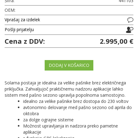
Šifra:
441103
OEM:
Vprašaj za izdelek
Pošlji prijatelju
Cena z DDV:
2.995,00 €
DODAJ V KOŠARICO
Solarna postaja je idealna za velike pašnike brez električnega
priključka.
Zahvaljujoč praktičnemu nadzoru aplikacije lahko
sistem med pašno sezono upravlja popolnoma samostojno.
idealno za velike pašnike brez dostopa do 230 voltov
avtonomno delovanje med pašno sezono od aprila do
oktobra
za dolge ograjne sisteme
Možnost upravljanja in nadzora preko pametne
aplikacije