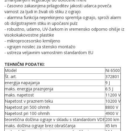
- časovno zakasnjena prilagoditev jakosti udarca poveča
varnost za ljudi in živali ob stiku z ograjo
- alarmna funkcija neprekinjeno spremlja ograjo, sproži alarm
ob dolgotrajnem stiku in upočasni pulz
- robustno, udarno, UV-žarkom in vremensko odporno ohišje iz
visokokakovostne plastike
- mikroprocesorsko krmiljeno
- vgrajen nosilec za stensko montažo
- ustreza veljavnim varnostnim standardom EU
TEHNIČNI PODATKI:
Model
Ni 6500
Št. art.
372801
energija napajanja
9 J
maks. energija praznjenja
6.5 J
maks. napetost
11200 V
Napetost v praznem teku
10200 V
Napetost pri 500 ohmih
8800 V
Napetost pri 100 ohmih
4900 V
teoretična dolžina ograje v skladu s standardom VDE
200 km
maks. dolžina ograje brez obraščanja
45 km