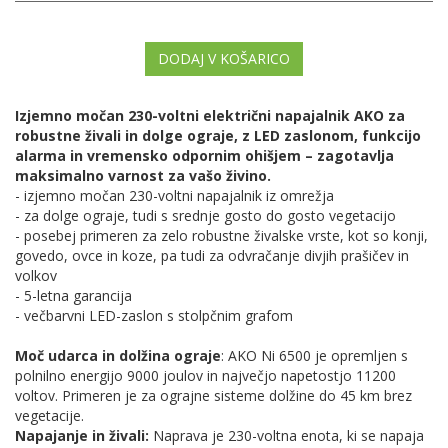
DODAJ V KOŠARICO
Izjemno močan 230-voltni električni napajalnik AKO za
robustne živali in dolge ograje, z LED zaslonom, funkcijo
alarma in vremensko odpornim ohišjem – zagotavlja
maksimalno varnost za vašo živino.
- izjemno močan 230-voltni napajalnik iz omrežja
- za dolge ograje, tudi s srednje gosto do gosto vegetacijo
- posebej primeren za zelo robustne živalske vrste, kot so konji,
govedo, ovce in koze, pa tudi za odvračanje divjih prašičev in
volkov
- 5-letna garancija
- večbarvni LED-zaslon s stolpčnim grafom
Moč udarca in dolžina ograje
: AKO Ni 6500 je opremljen s
polnilno energijo 9000 joulov in največjo napetostjo 11200
voltov. Primeren je za ograjne sisteme dolžine do 45 km brez
vegetacije.
Napajanje in živali:
Naprava je 230-voltna enota, ki se napaja