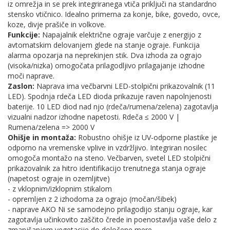
iz omrežja in se prek integriranega vtiča priključi na standardno
stensko vtičnico. Idealno primerna za konje, bike, govedo, ovce,
koze, divje prašiče in volkove.
Funkcije:
Napajalnik električne ograje varčuje z energijo z
avtomatskim delovanjem glede na stanje ograje. Funkcija
alarma opozarja na neprekinjen stik. Dva izhoda za ograjo
(visoka/nizka) omogočata prilagodljivo prilagajanje izhodne
moči naprave.
Zaslon:
Naprava ima večbarvni LED-stolpični prikazovalnik (11
LED). Spodnja rdeča LED dioda prikazuje raven napolnjenosti
baterije. 10 LED diod nad njo (rdeča/rumena/zelena) zagotavlja
vizualni nadzor izhodne napetosti. Rdeča ≤ 2000 V |
Rumena/zelena => 2000 V
Ohišje in montaža:
Robustno ohišje iz UV-odporne plastike je
odporno na vremenske vplive in vzdržljivo. Integriran nosilec
omogoča montažo na steno. Večbarven, svetel LED stolpični
prikazovalnik za hitro identifikacijo trenutnega stanja ograje
(napetost ograje in ozemljitve)
- z vklopnim/izklopnim stikalom
- opremljen z 2 izhodoma za ograjo (močan/šibek)
- naprave AKO Ni se samodejno prilagodijo stanju ograje, kar
zagotavlja učinkovito zaščito črede in poenostavlja vaše delo z
zmanjšanjem vegetacije do določene mere