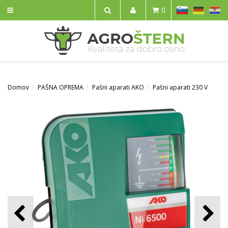
SL
DE
HR
0
IŠČI
Domov
PAŠNA OPREMA
Pašni aparati AKO
Pašni aparati 230 V