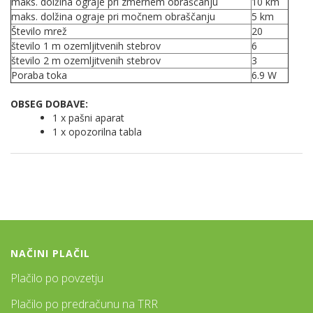
maks. dolžina ograje pri zmernem obraščanju
10 km
maks. dolžina ograje pri močnem obraščanju
5 km
Število mrež
20
število 1 m ozemljitvenih stebrov
6
število 2 m ozemljitvenih stebrov
3
Poraba toka
6.9 W
OBSEG DOBAVE:
1 x pašni aparat
1 x opozorilna tabla
NAČINI PLAČIL
Plačilo po povzetju
Plačilo po predračunu na TRR