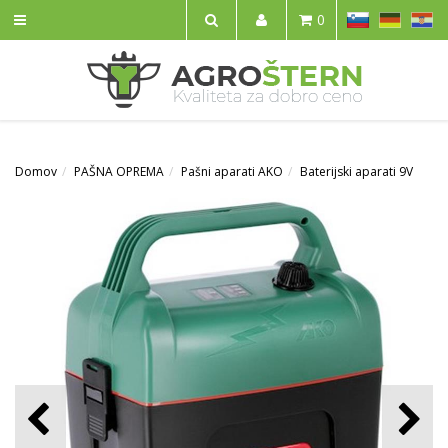
SL
DE
HR
0
IŠČI
Domov
PAŠNA OPREMA
Pašni aparati AKO
Baterijski aparati 9V