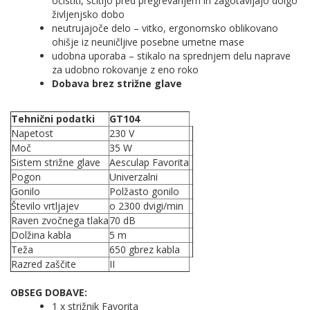
očistiti, ščitijo pred pregrevanjem in zagotavljajo dolgo
življenjsko dobo
neutrujajoče delo – vitko, ergonomsko oblikovano
ohišje iz neuničljive posebne umetne mase
udobna uporaba – stikalo na sprednjem delu naprave
za udobno rokovanje z eno roko
Dobava brez strižne glave
Tehnični podatki
GT104
Napetost
230 V
Moč
35 W
Sistem strižne glave
Aesculap Favorita
Pogon
Univerzalni
Gonilo
Polžasto gonilo
Število vrtljajev
o 2300 dvigi/min
Raven zvočnega tlaka
70 dB
Dolžina kabla
5 m
Teža
650 gbrez kabla
Razred zaščite
II
OBSEG DOBAVE:
1 x strižnik Favorita