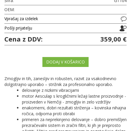
Šifra:
GT104
OEM:
Vprašaj za izdelek
Pošlji prijatelju
Cena z DDV:
359,00 €
DODAJ V KOŠARICO
Zmogljiv in tih, zanesljiv in robusten, razvit za vsakodnevno
dolgotrajno uporabo – strižnik za profesionalno uporabo.
delovanje z nizkimi vibracijami
motor Aesculap s krogličnimi ležaji lastne proizvodnje -
proizveden v Nemčiji - zmogljiv in zelo vzdržljiv
enakomerni, dobri rezultati striženja – kovinska nihajna
ročica, odporna proti obrabi
primeren za neprekinjeno delovanje – dobro premišljen
prezračevalni sistem in zračni filtri, ki jih je preprosto