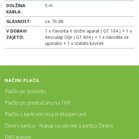
DOLŽINA
5 m
KABLA:
GLASNOST:
ca. 70 dB
V DOBAVI
1 x Favorita II strižni aparat ( GT 104 ) + 1 x
ZAJETO:
Aesculap Olje ( GT 604 ) + 1 x navodila za
uporabo + 1 x stabilni kovček
NAČINI PLAČIL
Plačilo po povzetju
Plačilo po predračunu na TRR
Plačilo s karticami Visa in Mastercard.
Diners kartica - Nakup na obroke s kartico Diners
DBS leasing