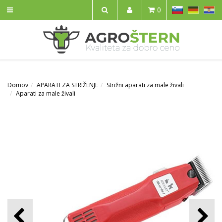
SL
DE
HR
0
IŠČI
Domov
APARATI ZA STRIŽENJE
Strižni aparati za male živali
Aparati za male živali