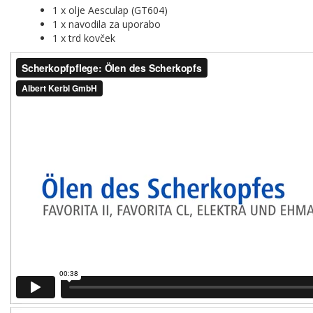
1 x olje Aesculap (GT604)
1 x navodila za uporabo
1 x trd kovček