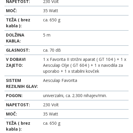
NAPETOST:
230 Volt
MOČ:
35 Watt
TEŽA ( brez
ca. 650 g
kabla ):
DOLŽINA
5 m
KABLA:
GLASNOST:
ca. 70 dB
V DOBAVI
1 x Favorita II strižni aparat ( GT 104 ) + 1 x
ZAJETO:
Aesculap Olje ( GT 604 ) + 1 x navodila za
uporabo + 1 x stabilni kovček
SISTEM
Aesculap Favorita
REZILNIH GLAV:
POGON:
univerzalni, ca. 2.300 nihajev/min.
NAPETOST:
230 Volt
MOČ:
35 Watt
TEŽA ( brez
ca. 650 g
kabla ):