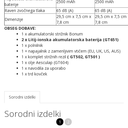
2500 mAh
2500 mAh
baterije
Raven zvočnega tlaka
65 dB (A)
65 dB (A)
29,5 cm x 7,5 cm x
29,5 cm x 7,5 cm 
Dimenzije
7,8 cm
7,8 cm
OBSEG DOBAVE:
1 x akumulatorski strižnik Bonum
2 x Litij-ionska akumulatorska baterija (GT651)
1 x polnilnik
1 × napajalnik z zamenljivim vtičem (EU, UK, US, AUS)
1 x komplet strižnih rezil
( GT502, GT501 )
1 x olje Aesculap (GT604)
1 x navodila za uporabo
1 x trd kovček
Sorodni izdelki
Sorodni izdelki
1
2