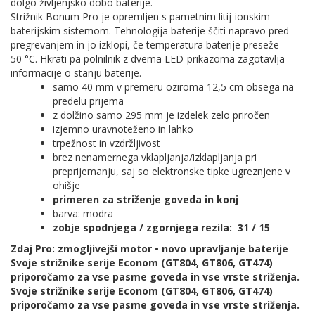
dolgo življenjsko dobo baterije.
Strižnik Bonum Pro je opremljen s pametnim litij-ionskim
baterijskim sistemom. Tehnologija baterije ščiti napravo pred
pregrevanjem in jo izklopi, če temperatura baterije preseže
50 °C. Hkrati pa polnilnik z dvema LED-prikazoma zagotavlja
informacije o stanju baterije.
samo 40 mm v premeru oziroma 12,5 cm obsega na
predelu prijema
z dolžino samo 295 mm je izdelek zelo priročen
izjemno uravnoteženo in lahko
trpežnost in vzdržljivost
brez nenamernega vklapljanja/izklapljanja pri
preprijemanju, saj so elektronske tipke ugreznjene v
ohišje
primeren za striženje goveda in konj
barva: modra
zobje spodnjega / zgornjega rezila: 31 / 15
Zdaj Pro: zmogljivejši motor • novo upravljanje baterije
Svoje strižnike serije Econom (GT804, GT806, GT474)
priporočamo za vse pasme goveda in vse vrste striženja.
Svoje strižnike serije Econom (GT804, GT806, GT474)
priporočamo za vse pasme goveda in vse vrste striženja.