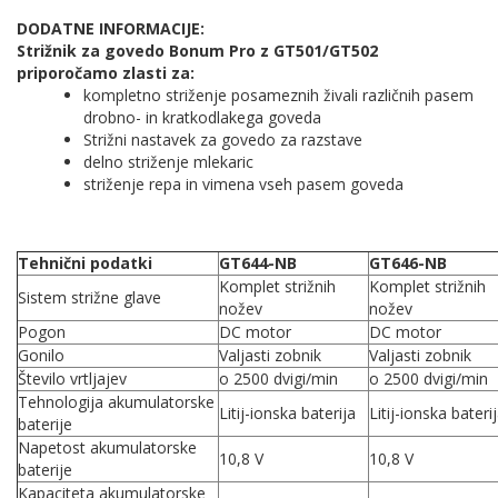
DODATNE INFORMACIJE:
Strižnik za govedo Bonum Pro z GT501/GT502
priporočamo zlasti za:
kompletno striženje posameznih živali različnih pasem
drobno- in kratkodlakega goveda
Strižni nastavek za govedo za razstave
delno striženje mlekaric
striženje repa in vimena vseh pasem goveda
Tehnični podatki
GT644-NB
GT646-NB
Komplet strižnih
Komplet strižnih
Sistem strižne glave
nožev
nožev
Pogon
DC motor
DC motor
Gonilo
Valjasti zobnik
Valjasti zobnik
Število vrtljajev
o 2500 dvigi/min
o 2500 dvigi/min
Tehnologija akumulatorske
Litij-ionska baterija
Litij-ionska bateri
baterije
Napetost akumulatorske
10,8 V
10,8 V
baterije
Kapaciteta akumulatorske