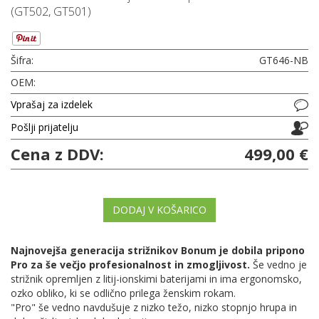
(GT502, GT501)
Šifra:
GT646-NB
OEM:
Vprašaj za izdelek
Pošlji prijatelju
Cena z DDV:
499,00 €
DODAJ V KOŠARICO
Najnovejša generacija strižnikov Bonum je dobila pripono
Pro za še večjo profesionalnost in zmogljivost.
Še vedno je
strižnik opremljen z litij-ionskimi baterijami in ima ergonomsko,
ozko obliko, ki se odlično prilega ženskim rokam.
"Pro" še vedno navdušuje z nizko težo, nizko stopnjo hrupa in