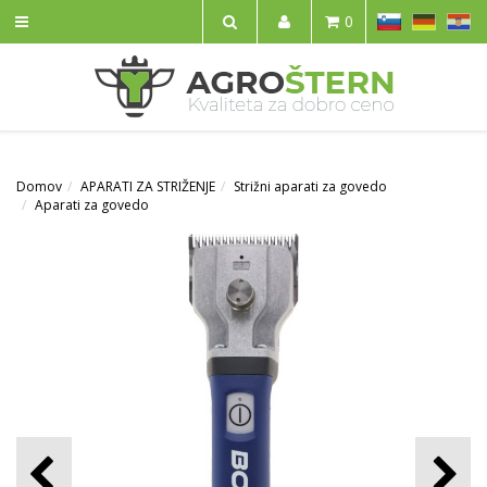
SL
DE
HR
0
IŠČI
Domov
APARATI ZA STRIŽENJE
Strižni aparati za govedo
Aparati za govedo