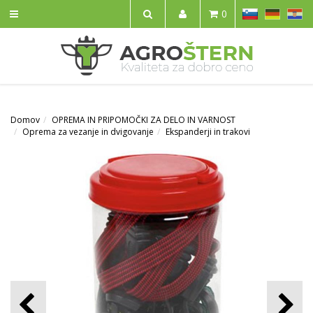
SL
DE
HR
0
IŠČI
Domov
OPREMA IN PRIPOMOČKI ZA DELO IN VARNOST
Oprema za vezanje in dvigovanje
Ekspanderji in trakovi