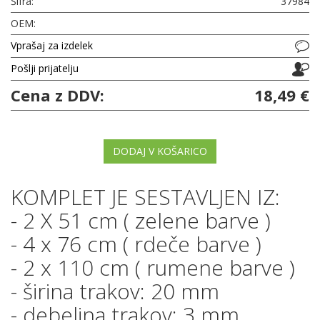
Šifra:
37984
OEM:
Vprašaj za izdelek
Pošlji prijatelju
Cena z DDV:
18,49 €
DODAJ V KOŠARICO
KOMPLET JE SESTAVLJEN IZ:
- 2 X 51 cm ( zelene barve )
- 4 x 76 cm ( rdeče barve )
- 2 x 110 cm ( rumene barve )
- širina trakov: 20 mm
- debelina trakov: 3 mm