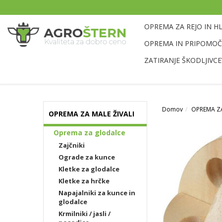
OPREMA ZA REJO IN H
OPREMA IN PRIPOMOČK
ZATIRANJE ŠKODLJIVCE
Domov
OPREMA ZA
OPREMA ZA MALE ŽIVALI
Oprema za glodalce
Zajčniki
Ograde za kunce
Kletke za glodalce
Kletke za hrčke
Napajalniki za kunce in
glodalce
Krmilniki / jasli /