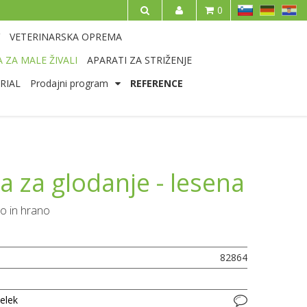
SL
DE
HR
0
IŠČI
VETERINARSKA OPREMA
 ZA MALE ŽIVALI
APARATI ZA STRIŽENJE
RIAL
Prodajni program
REFERENCE
a za glodanje - lesena
ro in hrano
82864
delek