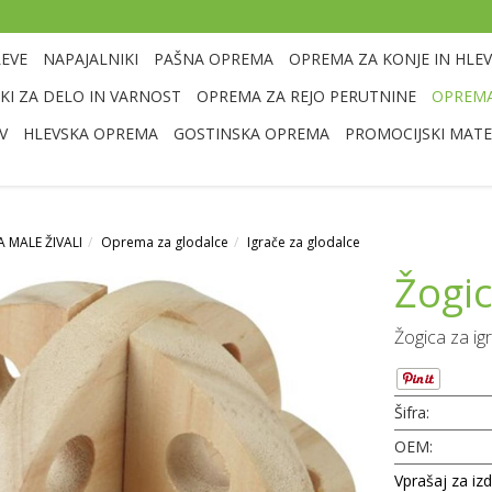
LEVE
NAPAJALNIKI
PAŠNA OPREMA
OPREMA ZA KONJE IN HLEV
I ZA DELO IN VARNOST
OPREMA ZA REJO PERUTNINE
OPREMA
V
HLEVSKA OPREMA
GOSTINSKA OPREMA
PROMOCIJSKI MATE
 MALE ŽIVALI
Oprema za glodalce
Igrače za glodalce
Žogic
Žogica za ig
Šifra:
OEM:
Vprašaj za iz