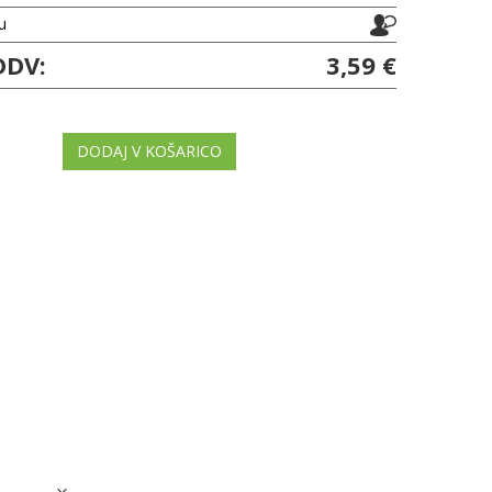
ju
DDV:
3,59 €
DODAJ V KOŠARICO