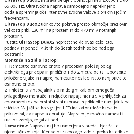
UltraStop DuoX2
naprava deluje v območju med 20,000 Hz do
65,000 Hz. Ultrazvočna naprava samodejno neprekinjeno
oddaja spreminjajoče intenzivne zvočne valove s prekrivajočimi
frekvencami.
UltraStop DuoX2
učinkovito pokriva prosto območje brez ovir
velikosti pribl. 230 m² na prostem in do 470 m² v notranjih
prostorih.
Pustite
UltraStop DuoX2
neprestano delovati celo leto,
podnevi in ponoči. V štirih do šestih tednih se bo nadloga
odstranila.
Montaža na zid ali strop:
1. Namestite osnovno enoto v predpisan položaj poleg
električnega priklopa in približno 1 do 2 metra od tal. Uporabite
priložene vijake in najprej namestite nosilec. Nato nanj pritrdite
osnovno enoto.
2. Priložen 9 V napajalnik s 6 m dolgim kablom omogoča
prilagodljivo montažo. Priključite napajalnik na 9 V priključek za
enosmerni tok na hrbtni strani naprave in priklopite napajalnik na
vtičnico. Vključil se bo vgrajen LED indikator rdeče barve in
prikazoval, da naprava obratuje. Napravo je močno namestiti
tudi na zemljo, regal ali pod.
Usmeritev:
Naprava naj bo usmerjena v predel, kjer želite
njeno učinkovanje. Kjer so na razpolago zidovi, preko katerih se