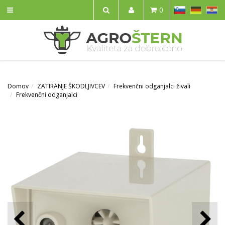
SL
DE
HR
0
IŠČI
Domov
ZATIRANJE ŠKODLJIVCEV
Frekvenčni odganjalci živali
Frekvenčni odganjalci