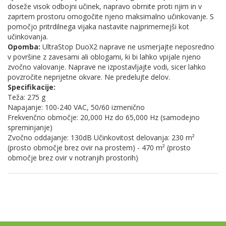
doseže visok odbojni učinek, napravo obrnite proti njim in v
zaprtem prostoru omogočite njeno maksimalno učinkovanje. S
pomočjo pritrdilnega vijaka nastavite najprimernejši kot
učinkovanja.
Opomba:
UltraStop DuoX2 naprave ne usmerjajte neposredno
v površine z zavesami ali oblogami, ki bi lahko vpijale njeno
zvočno valovanje. Naprave ne izpostavljajte vodi, sicer lahko
povzročite neprijetne okvare. Ne predelujte delov.
Specifikacije:
Teža: 275 g
Napajanje: 100-240 VAC, 50/60 izmenično
Frekvenčno območje: 20,000 Hz do 65,000 Hz (samodejno
spreminjanje)
Zvočno oddajanje: 130dB Učinkovitost delovanja: 230 m²
(prosto območje brez ovir na prostem) - 470 m² (prosto
območje brez ovir v notranjih prostorih)