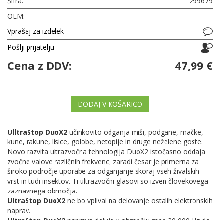
Šifra:
299679
OEM:
Vprašaj za izdelek
Pošlji prijatelju
Cena z DDV:
47,99 €
DODAJ V KOŠARICO
UlltraStop DuoX2
učinkovito odganja miši, podgane, mačke,
kune, rakune, lisice, golobe, netopije in druge neželene goste.
Novo razvita ultrazvočna tehnologija DuoX2 istočasno oddaja
zvočne valove različnih frekvenc, zaradi česar je primerna za
široko področje uporabe za odganjanje skoraj vseh živalskih
vrst in tudi insektov. Ti ultrazvočni glasovi so izven človekovega
zaznavnega območja.
UltraStop DuoX2
ne bo vplival na delovanje ostalih elektronskih
naprav.