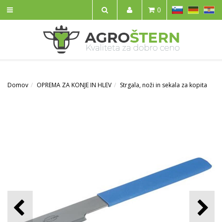
SL
DE
HR
0
IŠČI
Domov
OPREMA ZA KONJE IN HLEV
Strgala, noži in sekala za kopita