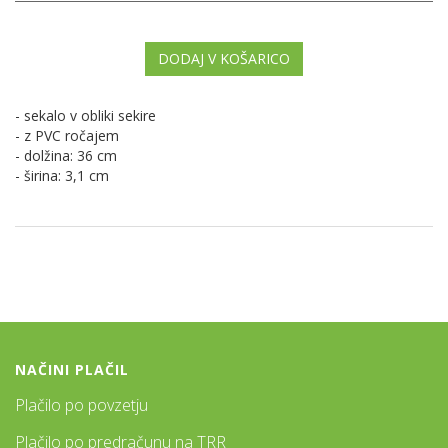
DODAJ V KOŠARICO
- sekalo v obliki sekire
- z PVC ročajem
- dolžina: 36 cm
- širina: 3,1 cm
NAČINI PLAČIL
Plačilo po povzetju
Plačilo po predračunu na TRR