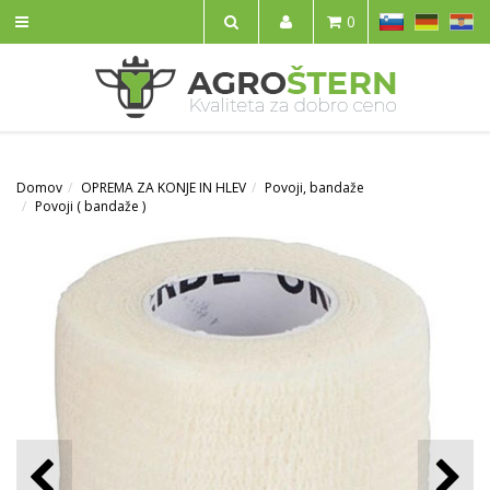
SL
DE
HR
0
IŠČI
Domov
OPREMA ZA KONJE IN HLEV
Povoji, bandaže
Povoji ( bandaže )