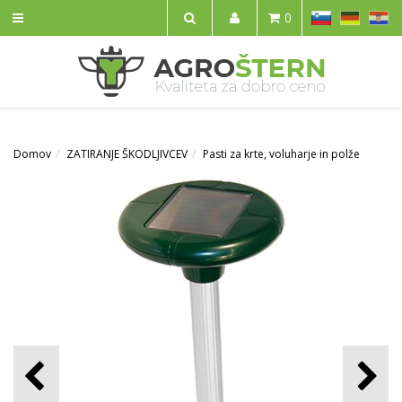
SL
DE
HR
0
IŠČI
Domov
ZATIRANJE ŠKODLJIVCEV
Pasti za krte, voluharje in polže