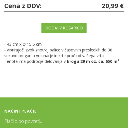
Cena z DDV:
20,99 €
DODAJ V KOŠARICO
- 43 cm x Ø 15,5 cm
- vibrirajoči zvok znotraj palice v časovnih presledkih do 30
sekund preganja voluharje in krte proč od vašega vrta
- enota ima področje delovanja v
krogu 29 m oz. ca. 650 m²
NAČINI PLAČIL
Plačilo po povzetju