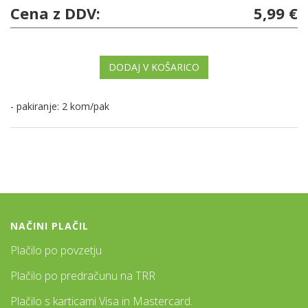
Cena z DDV:
5,99 €
DODAJ V KOŠARICO
- pakiranje: 2 kom/pak
NAČINI PLAČIL
Plačilo po povzetju
Plačilo po predračunu na TRR
Plačilo s karticami Visa in Mastercard.