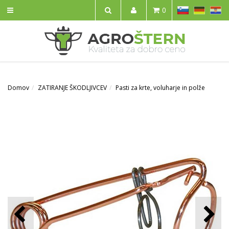
SL
DE
HR
0
IŠČI
Domov
ZATIRANJE ŠKODLJIVCEV
Pasti za krte, voluharje in polže