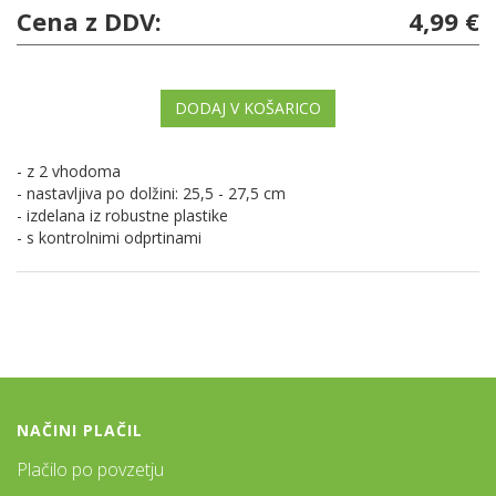
Cena z DDV:
4,99 €
DODAJ V KOŠARICO
- z 2 vhodoma
- nastavljiva po dolžini: 25,5 - 27,5 cm
- izdelana iz robustne plastike
- s kontrolnimi odprtinami
NAČINI PLAČIL
Plačilo po povzetju