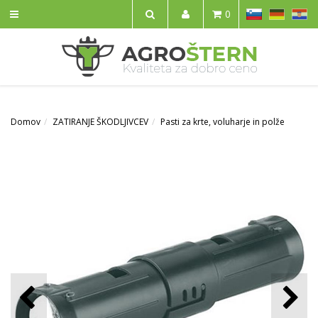
SL
DE
HR
0
IŠČI
Domov
ZATIRANJE ŠKODLJIVCEV
Pasti za krte, voluharje in polže