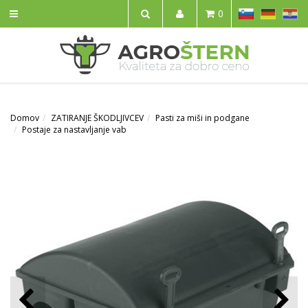
SL
DE
HR
0
IŠČI
Domov
ZATIRANJE ŠKODLJIVCEV
Pasti za miši in podgane
Postaje za nastavljanje vab