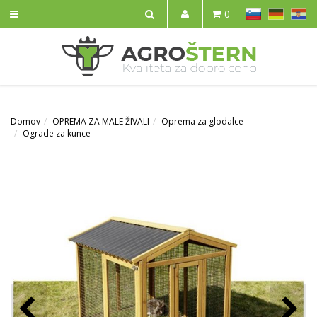
SL
DE
HR
0
IŠČI
Domov
OPREMA ZA MALE ŽIVALI
Oprema za glodalce
Ograde za kunce