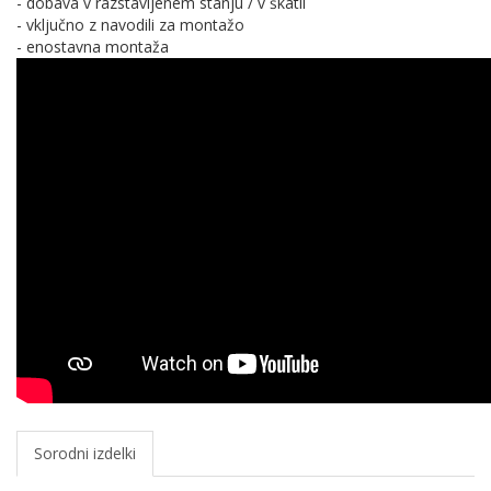
- dobava v razstavljenem stanju / v škatli
- vključno z navodili za montažo
- enostavna montaža
Sorodni izdelki