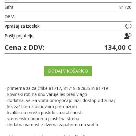
Šifra:
81720
OEM:
Vprašaj za izdelek
Pošlji prijatelju
Cena z DDV:
134,00 €
DODAJ V KOŠARICO
- primerna za zajčnike 81717, 81718, 82835 in 81719
- kovinski rob na dnu varuje les pred vlago
- dodatna, velika vrata omogočajo lažji dostop od zunaj
- les zaščiten z osnovnim premazom
- kvalitetna mreža poskrbi za stabilnost
- vremensko odporna plastična streha
- dodatna varnost z dvema zapahoma na vratih