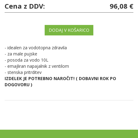
Cena z DDV:
96,08 €
DODAJ V KOŠARICO
- idealen za vodotopna zdravila
- za male pujske
- posoda za vodo 10L
- emajliran napajalnik z ventilom
- stenska pritrditev
IZDELEK JE POTREBNO NAROČIT! ( DOBAVNI ROK PO
DOGOVORU )